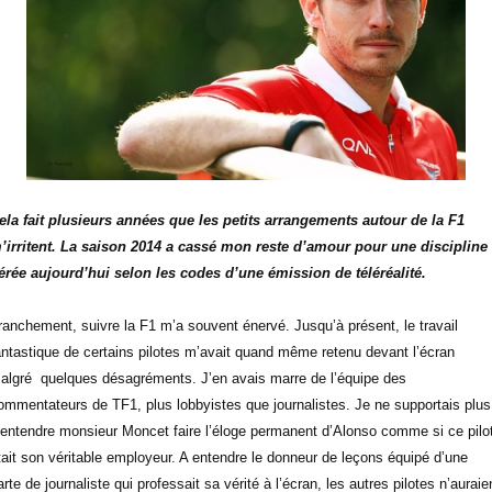
ela fait plusieurs années que les petits arrangements autour de la F1
’irritent. La saison 2014 a cassé mon reste d’amour pour une discipline
érée aujourd’hui selon les codes d’une émission de téléréalité.
ranchement, suivre la F1 m’a souvent énervé. Jusqu’à présent, le travail
antastique de certains pilotes m’avait quand même retenu devant l’écran
algré
quelques désagréments. J’en avais marre de l’équipe des
ommentateurs de TF1, plus lobbyistes que journalistes. Je ne supportais plus
’entendre monsieur Moncet faire l’éloge permanent d’Alonso comme si ce pilo
tait son véritable employeur. A entendre le donneur de leçons équipé d’une
arte de journaliste qui professait sa vérité à l’écran, les autres pilotes n’auraie