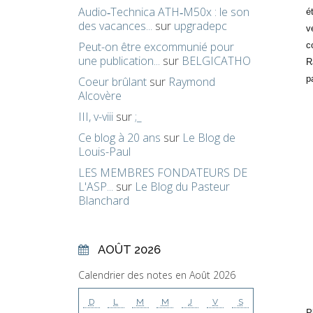
Audio‑Technica ATH‑M50x : le son
é
des vacances...
sur
upgradepc
v
Peut-on être excommunié pour
c
une publication...
sur
BELGICATHO
R
p
Coeur brûlant
sur
Raymond
Alcovère
III, v-viii
sur
;_
Ce blog à 20 ans
sur
Le Blog de
Louis-Paul
LES MEMBRES FONDATEURS DE
L'ASP...
sur
Le Blog du Pasteur
Blanchard
AOÛT 2026
Calendrier des notes en Août 2026
D
L
M
M
J
V
S
P