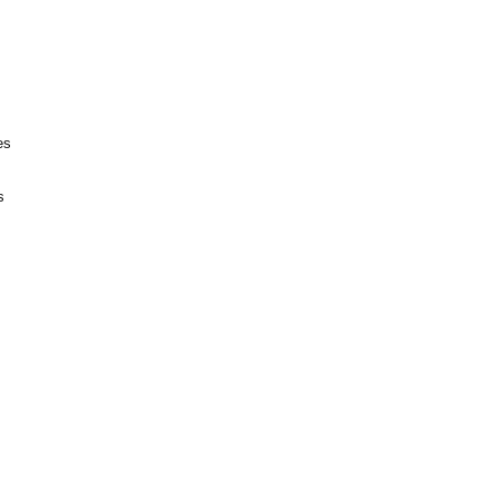
s
es
s