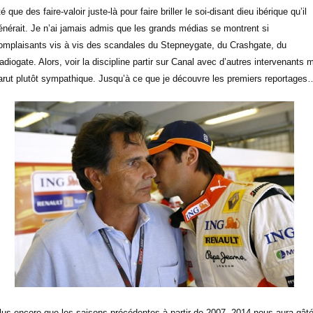
té que des faire-valoir juste-là pour faire briller le soi-disant dieu ibérique qu’il
énérait. Je n’ai jamais admis que les grands médias se montrent si
omplaisants vis à vis des scandales du Stepneygate, du Crashgate, du
adiogate. Alors, voir la discipline partir sur Canal avec d’autres intervenants 
arut plutôt sympathique. Jusqu’à ce que je découvre les premiers reportages
lus encore que les saisons précédentes à partir de 2007, 2014 nous aura gât