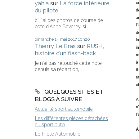
yahia
sur
La force intérieure
c
du pilote
d
a
bj. j'ai des photos de course de
l
cote d'Anne Baverey. si...
d
dimanche 14
mai 2017
16h20
l
Thierry Le Bras
sur
RUSH,
i
histoire d’un flash-back
m
Je n’ai pas retouché cette note
à
depuis sa rédaction,...
t
r
é
QUELQUES SITES ET
BLOGS À SUIVRE
A
n
Actualité sport automobile
l
Les différentes pièces détachées
du sport auto
A
Le Pilote Automobile