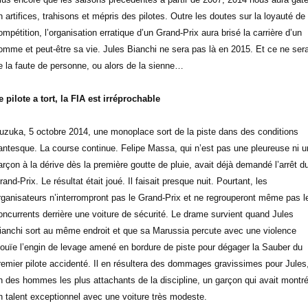
n artifices, trahisons et mépris des pilotes. Outre les doutes sur la loyauté de 
ompétition, l’organisation erratique d’un Grand-Prix aura brisé la carrière d’un
omme et peut-être sa vie. Jules Bianchi ne sera pas là en 2015. Et ce ne sera
e la faute de personne, ou alors de la sienne…
e pilote a tort, la FIA est irréprochable
uzuka, 5 octobre 2014, une monoplace sort de la piste dans des conditions
antesque. La course continue. Felipe Massa, qui n’est pas une pleureuse ni u
arçon à la dérive dès la première goutte de pluie, avait déjà demandé l’arrêt d
rand-Prix. Le résultat était joué. Il faisait presque nuit. Pourtant, les
rganisateurs n’interrompront pas le Grand-Prix et ne regrouperont même pas l
oncurrents derrière une voiture de sécurité. Le drame survient quand Jules
ianchi sort au même endroit et que sa Marussia percute avec une violence
nouïe l’engin de levage amené en bordure de piste pour dégager la Sauber du
remier pilote accidenté. Il en résultera des dommages gravissimes pour Jules
n des hommes les plus attachants de la discipline, un garçon qui avait montr
n talent exceptionnel avec une voiture très modeste.