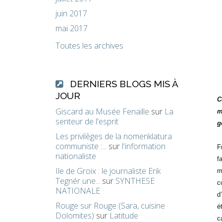
juin 2017
mai 2017
Toutes les archives
DERNIERS BLOGS MIS À
JOUR
C
Giscard au Musée Fenaille
sur
La
m
senteur de l'esprit
g
Les privilèges de la nomenklatura
communiste :...
sur
l'information
F
nationaliste
f
Ile de Groix : le journaliste Erik
m
Tegnér une...
sur
SYNTHESE
c
NATIONALE
d
Rouge sur Rouge (Sara, cuisine
é
Dolomites)
sur
Latitude
c