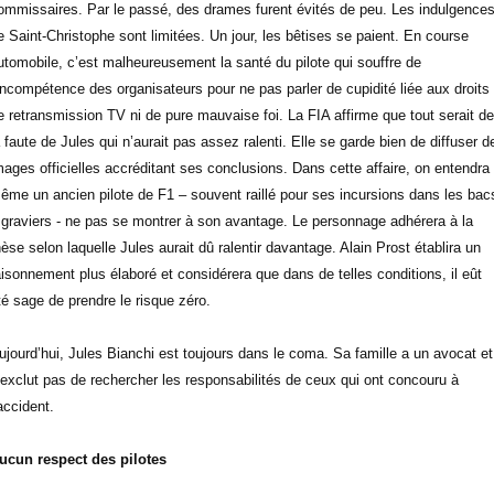
ommissaires. Par le passé, des drames furent évités de peu. Les indulgence
e Saint-Christophe sont limitées. Un jour, les bêtises se paient. En course
utomobile, c’est malheureusement la santé du pilote qui souffre de
’incompétence des organisateurs pour ne pas parler de cupidité liée aux droits
e retransmission TV ni de pure mauvaise foi. La FIA affirme que tout serait de
a faute de Jules qui n’aurait pas assez ralenti. Elle se garde bien de diffuser d
mages officielles accréditant ses conclusions. Dans cette affaire, on entendra
ême un ancien pilote de F1 – souvent raillé pour ses incursions dans les bac
 graviers - ne pas se montrer à son avantage. Le personnage adhérera à la
hèse selon laquelle Jules aurait dû ralentir davantage. Alain Prost établira un
aisonnement plus élaboré et considérera que dans de telles conditions, il eût
té sage de prendre le risque zéro.
ujourd’hui, Jules Bianchi est toujours dans le coma. Sa famille a un avocat et
’exclut pas de rechercher les responsabilités de ceux qui ont concouru à
’accident.
ucun respect des pilotes