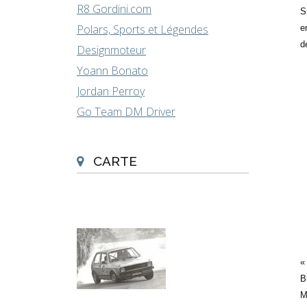
R8 Gordini.com
S
Polars, Sports et Légendes
e
d
Designmoteur
Yoann Bonato
Jordan Perroy
Go Team DM Driver
CARTE
B
M