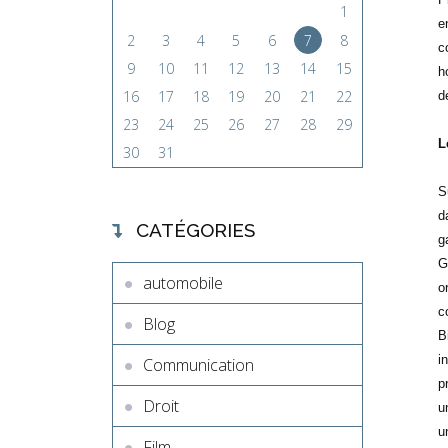
1
e
2
3
4
5
6
7
8
c
9
10
11
12
13
14
15
h
16
17
18
19
20
21
22
d
23
24
25
26
27
28
29
L
30
31
S
d
CATÉGORIES
g
G
automobile
o
c
Blog
B
i
Communication
p
Droit
u
u
Film