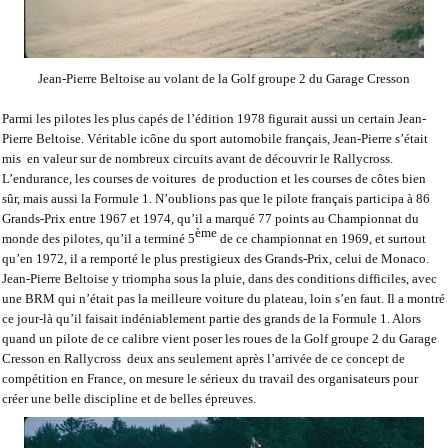
Jean-Pierre Beltoise au volant de la Golf groupe 2 du Garage Cresson
Parmi les pilotes les plus capés de l’édition 1978 figurait aussi un certain Jean-
Pierre Beltoise. Véritable icône du sport automobile français, Jean-Pierre s’était
mis
en valeur sur de nombreux circuits avant de découvrir le Rallycross.
L’endurance, les courses de voitures
de production et les courses de côtes bien
sûr, mais aussi la Formule 1. N’oublions pas que le pilote français participa à 86
Grands-Prix entre 1967 et 1974, qu’il a marqué 77 points au Championnat du
ème
monde des pilotes, qu’il a terminé 5
de ce championnat en 1969, et surtout
qu’en 1972, il a remporté le plus prestigieux des Grands-Prix, celui de Monaco.
Jean-Pierre Beltoise y triompha sous la pluie, dans des conditions difficiles, avec
une BRM qui n’était pas la meilleure voiture du plateau, loin s’en faut. Il a montré
ce jour-là qu’il faisait indéniablement partie des grands de la Formule 1. Alors
quand un pilote de ce calibre vient poser les roues de la Golf groupe 2 du Garage
Cresson en Rallycross
deux ans seulement après l’arrivée de ce concept de
compétition en France, on mesure le sérieux du travail des organisateurs pour
créer une belle discipline et de belles épreuves.