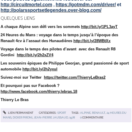
http://circuitmortel.com
,
https://gotmdm.com/driver/
et
http://polarssportsetlegendes.over-blog.com/
QUELQUES LIENS
A chaque Alpine son défi vers les sommets
http://bit.ly/1PL3ayT
24 Heures du Mans : voyage dans le temps jusqu’à l’époque des
Renault 4cv à l’assaut des Hunaudières
http://bit.ly/28WBtXx
Voyage dans le temps des pilotes d’avant
avec des Renault R8
Gordini
http://bit.ly/2h2xZV4
Les souvenirs épiques de Philippe Georjan, grand passionné de sport
automobile
http://bit.ly/2h2yxul
Suivez-moi sur Twitter
https://twitter.com/ThierryLeBras2
Et pourquoi pas sur Facebook ?
http://www.facebook.com/thierry.lebras.18
Thierry Le Bras
LIEN PERMANENT
CATÉGORIES :
SPORT
TAGS :
ALPINE
,
RENAULT
,
24 HEURES DU
MANS
,
DIDIER PIRONI
,
JEAN-PIERRE JAUSSAUD
,
1978
0
COMMENTAIRE