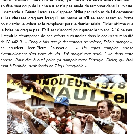
Pierre Jaussaud craint que la boite, qui craque, ne lâche avant l’arrivée. Il
souffre beaucoup de la chaleur et n’a pas envie de remonter dans la voiture.
Il demande à Gérard Larrousse d’appeler Didier par radio et de lui demander
si les vitesses craquent lorsqu’il les passe et s’il se sent assez en forme
pour garder le volant et le remplacer pour le dernier relais. Didier affirme que
la boite ne craque pas. Et il est d’accord pour garder le volant. A 16 heures,
il reçoit la récompense de ses efforts surhumains dans le cockpit surchauffé
de l’A 442 B.
« Chaque fois que je descendais de voiture, j’allais manger »,
se souvient Jean-Pierre Jaussaud
. « Un repas complet, arrosé
éventuellement d’un verre de vin. J’ai malgré tout perdu 3 kg dans cette
course. Pour dire à quel point ça pompait toute l’énergie. Didier, qui était
mort à l’arrivée, avait fondu de 7 kg ! Incroyable ».