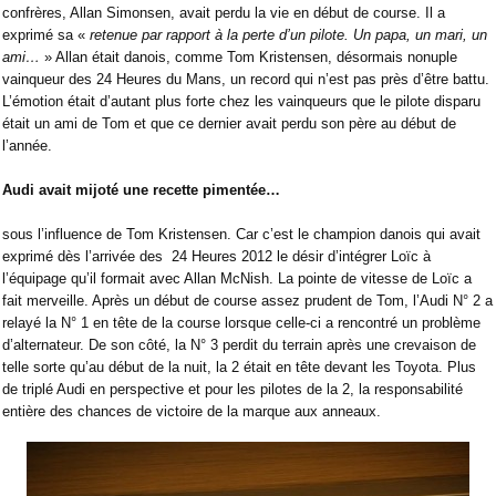
confrères, Allan Simonsen, avait perdu la vie en début de course. Il a
exprimé sa «
retenue par rapport à la perte d’un pilote. Un papa, un mari, un
ami…
» Allan était danois, comme Tom Kristensen, désormais nonuple
vainqueur des 24 Heures du Mans, un record qui n’est pas près d’être battu.
L’émotion était d’autant plus forte chez les vainqueurs que le pilote disparu
était un ami de Tom et que ce dernier avait perdu son père au début de
l’année.
Audi avait mijoté une recette pimentée…
sous l’influence de Tom Kristensen. Car c’est le champion danois qui avait
exprimé dès l’arrivée des
24 Heures 2012 le désir d’intégrer Loïc à
l’équipage qu’il formait avec Allan McNish. La pointe de vitesse de Loïc a
fait merveille. Après un début de course assez prudent de Tom, l’Audi N° 2 a
relayé la N° 1 en tête de la course lorsque celle-ci a rencontré un problème
d’alternateur. De son côté, la N° 3 perdit du terrain après une crevaison de
telle sorte qu’au début de la nuit, la 2 était en tête devant les Toyota. Plus
de triplé Audi en perspective et pour les pilotes de la 2, la responsabilité
entière des chances de victoire de la marque aux anneaux.