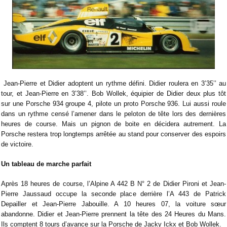
Jean-Pierre et Didier adoptent un rythme défini. Didier roulera en 3’35’’ au
tour, et Jean-Pierre en 3’38’’. Bob Wollek, équipier de Didier deux plus tôt
sur une Porsche 934 groupe 4, pilote un proto Porsche 936. Lui aussi roule
dans un rythme censé l’amener dans le peloton de tête lors des dernières
heures de course. Mais un pignon de boite en décidera autrement. La
Porsche restera trop longtemps arrêtée au stand pour conserver des espoirs
de victoire.
Un tableau de marche parfait
Après 18 heures de course, l’Alpine A 442 B N° 2 de Didier Pironi et Jean-
Pierre Jaussaud occupe la seconde place derrière l’A 443 de Patrick
Depailler et Jean-Pierre Jabouille. A 10 heures 07, la voiture sœur
abandonne. Didier et Jean-Pierre prennent la tête des 24 Heures du Mans.
Ils comptent 8 tours d’avance sur la Porsche de Jacky Ickx et Bob Wollek.