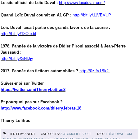
Le site officiel de Loïc Duval :
http://www.loicduval.com/
Quand Loïc Duval courait en A1 GP
:
http://bit.ly/11VEVUP
Loïc Duval faisait partie des grands favoris de la course :
http://bit.ly/13Ocxbf
1978, l’année de la victoire de Didier Pironi associé à Jean-Pierre
Jaussaud :
http://bit.ly/SNfJjy
2013, l’année des fictions automobiles ?
http://0z.fr/1Bk2l
Suivez-moi sur Twitter
https://twitter.com/ThierryLeBras2
Et pourquoi pas sur Facebook ?
http://www.facebook.com/thierry.lebras.18
Thierry Le Bras
LIEN PERMANENT
CATÉGORIES :
AUTOMOBILE
,
SPORT
TAGS :
LOÏC DUVAL
,
TOM
KRISTENSEN
,
ALLAN MCNISH
,
ALLAN SIMONSEN
,
NICOLAS LAPIERRE
,
ANTHONY