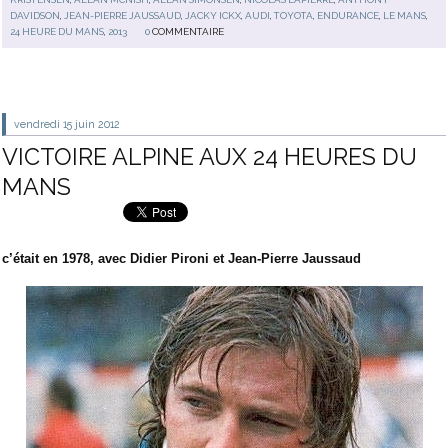
DAVIDSON
,
JEAN-PIERRE JAUSSAUD
,
JACKY ICKX
,
AUDI
,
TOYOTA
,
ENDURANCE
,
LE MANS
,
24 HEURE DU MANS
,
2013
0
COMMENTAIRE
vendredi 15
juin 2012
VICTOIRE ALPINE AUX 24 HEURES DU
MANS
c’était en 1978, avec Didier Pironi et Jean-Pierre Jaussaud