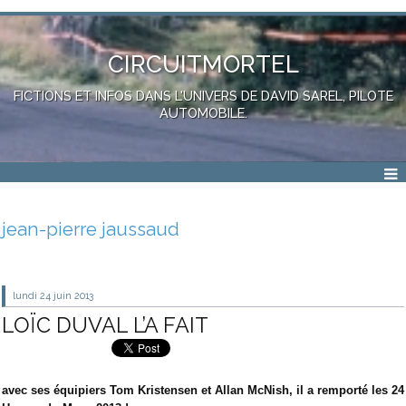
CIRCUITMORTEL
FICTIONS ET INFOS DANS L'UNIVERS DE DAVID SAREL, PILOTE
AUTOMOBILE.
jean-pierre jaussaud
lundi 24
juin 2013
LOÏC DUVAL L’A FAIT
avec ses équipiers Tom Kristensen et Allan McNish, il a remporté les 24