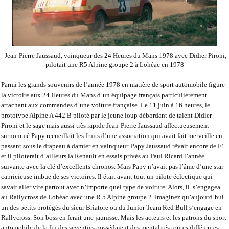
Jean-Pierre Jaussaud, vainqueur des 24 Heures du Mans 1978 avec Didier Pironi,
pilotait une R5 Alpine groupe 2 à Lohéac en 1978
Parmi les grands souvenirs de l’année 1978 en matière de sport automobile figure
la victoire aux 24 Heures du Mans d’un équipage français particulièrement
attachant aux commandes d’une voiture française. Le 11 juin à 16 heures, le
prototype Alpine A 442 B piloté par le jeune loup débordant de talent Didier
Pironi et le sage mais aussi très rapide Jean-Pierre Jaussaud affectueusement
surnommé
Papy
recueillait les fruits d’une association qui avait fait merveille en
passant sous le drapeau à damier en vainqueur. Papy Jaussaud rêvait encore de F1
et il piloterait d’ailleurs la Renault en essais privés au Paul Ricard l’année
suivante avec la clé d’excellents chronos. Mais Papy n’avait pas l’âme d’une star
capricieuse imbue de ses victoires. Il était avant tout un pilote éclectique qui
savait aller vite partout avec n’importe quel type de voiture. Alors, il
s’engagea
au Rallycross de Lohéac avec une R 5 Alpine groupe 2. Imaginez qu’aujourd’hui
un des petits protégés du sieur Briatore ou du Junior Team Red Bull s’engage en
Rallycross. Son boss en ferait une jaunisse. Mais les acteurs et les patrons du sport
automobile de la fin des seventies possédaient des mentalités toutes différentes