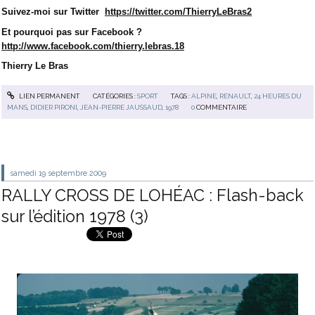
Suivez-moi sur Twitter
https://twitter.com/ThierryLeBras2
Et pourquoi pas sur Facebook ?
http://www.facebook.com/thierry.lebras.18
Thierry Le Bras
LIEN PERMANENT
CATÉGORIES :
SPORT
TAGS :
ALPINE
,
RENAULT
,
24 HEURES DU
MANS
,
DIDIER PIRONI
,
JEAN-PIERRE JAUSSAUD
,
1978
0
COMMENTAIRE
samedi 19
septembre 2009
RALLY CROSS DE LOHÉAC : Flash-back
sur l’édition 1978 (3)