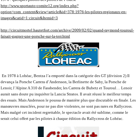
http://www.sportauto-comite12.org/index.php?
option=com_content&view=article&id=378:1976-les-pilotes-regionaux-en-
images&catid=1:circuit&Itemid=3
http://circuitmortel.hautetfort.com/archive/2009/02/02/quand-raymond-touroul-
faisait-gagner-une-porsche-sur-la-terr.html
En 1978 à Lohéac, Bentza l’a emporté dans la catégorie des GT (division 2) Il
devança la Porsche Carrera d’Andersson, la Berlinette de Saby, la Porsche de
Lenoir, l’Alpine A 310 de Fassbender, les Carrera de Bubetz et Touroul… Lenoir
aurait sans doute pu inquiéter la Lancia Stratos. Il avait réussi le meilleur temps
des essais. Mais Andersson le poussa de manière plus que discutable en finale. Les
manœuvres musclées, pour ne pas dire violentes, ne sont pas rares en Rallycross.
Mais malgré cet incident regrettable, le spectacle avait été sublime, comme le
serait celui offert par les pilotes à chaque édition du Rallycross de Lohéac.