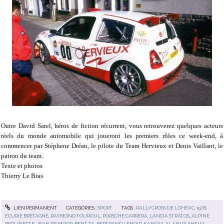
Outre David Sarel, héros de fiction récurrent, vous retrouverez quelques acteurs
réels du monde automobile qui joueront les premiers rôles ce week-end, à
commencer par Stéphene Dréan, le pilote du Team Hervieux et Denis Vaillant, le
patron du team.
Texte et photos
Thierry Le Bras
LIEN PERMANENT
CATÉGORIES :
SPORT
TAGS :
RALLYCROSS DE LOHÉAC
,
1978
,
ÉCURIE BRETAGNE
,
RAYMOND TOUROUL
,
PORSCHE CARRERA
,
LANCIA STRATOS
,
ALPINE
BERLINETTE
,
JEAN DE MOOR
,
BENTZA
,
BERTRAND LENOIR
,
KANGAS
,
ALAIN GUIHEUX
,