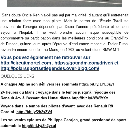
Sans doute Oncle Ken n’a-t-il pas agi par malignité, d’autant qu’il entretenait
une relation forte avec son pilote. Mais le patron de l’Écurie Tyrell se
souvient de l’énergie dépensée par Didier l’année précédente et de son
séjour à l’hôpital. Il ne veut prendre aucun risque susceptible de
compromettre sa participation dans les meilleures conditions au Grand-Prix
de France, quinze jours après l’épreuve d’endurance mancelle. Didier Pironi
reviendra encore une fois au Mans, en 1980, au volant d’une BMW M 1
Vous pouvez également me retrouver sur
http://circuitmortel.com
,
https://gotmdm.com/driver/
et
http://polarssportsetlegendes.over-blog.com/
QUELQUES LIENS
A chaque Alpine son défi vers les sommets
http://bit.ly/1PL3ayT
24 Heures du Mans : voyage dans le temps jusqu’à l’époque des
Renault 4cv à l’assaut des Hunaudières
http://bit.ly/28WBtXx
Voyage dans le temps des pilotes d’avant
avec des Renault R8
Gordini
http://bit.ly/2h2xZV4
Les souvenirs épiques de Philippe Georjan, grand passionné de sport
automobile
http://bit.ly/2h2yxul