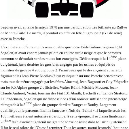
Segolen avait entamé la saison 1978 par une participation très brillante au Rallye
de Monte-Carlo. Le mardi, il pointait en effet en tête du groupe 3 (GT de série)
avec sa Porsche.
L’exploit était d’autant plus remarquable que notre Dédé Gahinet régional (dit
Segolen) n’avait encore jamais piloté en course sur la neige et que le parcours
ème
commun se déroulait sur des routes fort enneigées. Dédé occupait la 14
place
du général, juste derrière les gros bras engagés par les usines et équipés de
monstres du groupe 4 et du groupe 2. Parmi ceux qui le devançaient au scratch
figuraient les Jean-Pierre Nicolas (futur vainqueur sur une Porsche certes privée
mais tout de même engagée par les frères Almeras), Jean Ragnotti et Guy Fréquelin
sur les R5 Alpine groupe 2 officielles, Walter Röhrl, Michèle Mouton, Jean-
Claude Andruet, Verini, tous sur des Fiat 131 Abarth, Bachelli sur Lancia Stratos…
Le lendemain, Segolen qui ne disposait pas d’un nombre suffisant de pneus neige
ème
rétrograda à la 3
place du groupe derrière Rouget et Rouby. Largement
qualifié pour le parcours final, la fameuse « Nuit du
Turini », à laquelle seuls les
100 meilleurs étaient autorisés à participer à cette époque, il se classa finalement
ème
28
du classement général malgré une sortie de route dans le Turini justement.
Il fut le seul pilote de l’Ouest à terminer. Tous les autres, parmi lesquels l’équipage