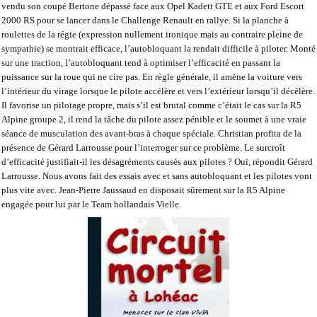
vendu son coupé Bertone dépassé face aux Opel Kadett GTE et aux Ford Escort
2000 RS pour se lancer dans le Challenge Renault en rallye. Si la planche à
roulettes de la régie (expression nullement ironique mais au contraire pleine de
sympathie) se montrait efficace, l’autobloquant la rendait difficile à piloter. Monté
sur une traction, l’autobloquant tend à optimiser l’efficacité en passant la
puissance sur la roue qui ne cire pas. En règle générale, il amène la voiture vers
l’intérieur du virage lorsque le pilote accélère et vers l’extérieur lorsqu’il décélère.
Il favorise un pilotage propre, mais s’il est brutal comme c’était le cas sur la R5
Alpine groupe 2, il rend la tâche du pilote assez pénible et le soumet à une vraie
séance de musculation des avant-bras à chaque spéciale. Christian profita de la
présence de Gérard Larrousse pour l’interroger sur ce problème. Le surcroît
d’efficacité justifiait-il les désagréments causés aux pilotes ? Oui, répondit Gérard
Larrousse. Nous avons fait des essais avec et sans autobloquant et les pilotes vont
plus vite avec. Jean-Pierre Jaussaud en disposait sûrement sur la R5 Alpine
engagée pour lui par le Team hollandais Vielle.