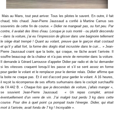
Mais au Mans, tout peut arriver. Tous les pilotes le savent. En outre, il fait
chaud, très chaud. Jean-Pierre Jaussaud a confié à Martine Camus ses
souvenirs de cette fin de course.
« Didier ne mangeait pas, ou fort peu. Par
contre, il avalait des litres d’eau. Lorsque je suis monté - ou plutôt descendu
– dans la voiture, j’ai eu l’impression de glisser dans une baignoire tellement
le siège était trempé ! Quant au volant, preuve que le garçon était costaud
et qu’il y allait fort, la forme des doigts était incrustée dans le cuir…
» Jean-
Pierre Jaussaud craint que la boite, qui craque, ne lâche avant l’arrivée. Il
souffre beaucoup de la chaleur et n’a pas envie de remonter dans la voiture.
Il demande à Gérard Larrousse d’appeler Didier par radio et de lui demander
si les vitesses craquent lorsqu’il les passe et s’il se sent assez en forme
pour garder le volant et le remplacer pour le dernier relais. Didier affirme que
la boite ne craque pas. Et il est d’accord pour garder le volant. A 16 heures,
il reçoit la récompense de ses efforts surhumains dans le cockpit surchauffé
de l’A 442 B.
« Chaque fois que je descendais de voiture, j’allais manger »,
se souvient Jean-Pierre Jaussaud
. « Un repas complet, arrosé
éventuellement d’un verre de vin. J’ai malgré tout perdu 3 kg dans cette
course. Pour dire à quel point ça pompait toute l’énergie. Didier, qui était
mort à l’arrivée, avait fondu de 7 kg ! Incroyable ».