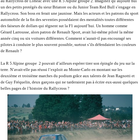
au Rallycross de Lohéac avec une R 5 Alpine groupe 2. Imaginez qu’aujourd’hui
un des petits protégés du sieur Briatore ou du Junior Team Red Bull s’engage en
Rallycross. Son boss en ferait une jaunisse. Mais les acteurs et les patrons du sport
automobile de la fin des seventies possédaient des mentalités toutes différentes
des faiseurs de dollars qui règnent sut la F1 aujourd’hui. Un homme comme
Gérard Larrousse, alors patron de Renault Sport, avait lui-même piloté la même
année cinq ou six voitures différentes. Comment n’aurait-il pas encouragé ses
pilotes à conduire le plus souvent possible, surtout s’ils défendaient les couleurs
de Renault ?
La R 5 Alpine groupe
2 pouvait d’ailleurs espérer tirer son épingle du jeu sur la
terre. N’avait-elle pas réussi l’exploit au Monte-Carlo en montant sur les
deuxième et troisième marches du podium grâce aux talents de Jean Ragnotti et
de Guy Fréquelin, deux garçons qui ne tarderaient pas à écrire eux-aussi quelques
belles pages de l’histoire du Rallycross ?