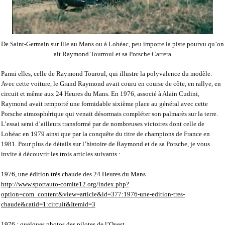
De Saint-Germain sur Ille au Mans ou à Lohéac, peu importe la piste pourvu qu’on
ait Raymond Tourroul et sa Porsche Carrera
Parmi elles, celle de Raymond Touroul, qui illustre la polyvalence du modèle.
Avec cette voiture, le Grand Raymond avait couru en course de côte, en rallye, en
circuit et même aux 24 Heures du Mans. En 1976, associé à Alain Cudini,
Raymond avait remporté une formidable sixième place au général avec cette
Porsche atmosphérique qui venait désormais compléter son palmarès sur la terre.
L’essai serai d’ailleurs transformé par de nombreuses victoires dont celle de
Lohéac en 1979 ainsi que par la conquête du titre de champions de France en
1981. Pour plus de détails sur l’histoire de Raymond et de sa Porsche, je vous
invite à découvrir les trois articles suivants :
1976, une édition très chaude des 24 Heures du Mans
http://www.sportauto-comite12.org/index.php?
option=com_content&view=article&id=377:1976-une-edition-tres-
chaude&catid=1:circuit&Itemid=3
1976 : quelques photos des pilotes de l’Ouest