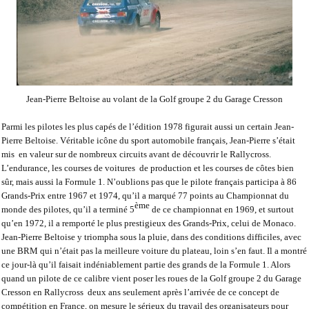
Jean-Pierre Beltoise au volant de la Golf groupe 2 du Garage Cresson
Parmi les pilotes les plus capés de l’édition 1978 figurait aussi un certain Jean-
Pierre Beltoise. Véritable icône du sport automobile français, Jean-Pierre s’était
mis
en valeur sur de nombreux circuits avant de découvrir le Rallycross.
L’endurance, les courses de voitures
de production et les courses de côtes bien
sûr, mais aussi la Formule 1. N’oublions pas que le pilote français participa à 86
Grands-Prix entre 1967 et 1974, qu’il a marqué 77 points au Championnat du
ème
monde des pilotes, qu’il a terminé 5
de ce championnat en 1969, et surtout
qu’en 1972, il a remporté le plus prestigieux des Grands-Prix, celui de Monaco.
Jean-Pierre Beltoise y triompha sous la pluie, dans des conditions difficiles, avec
une BRM qui n’était pas la meilleure voiture du plateau, loin s’en faut. Il a montré
ce jour-là qu’il faisait indéniablement partie des grands de la Formule 1. Alors
quand un pilote de ce calibre vient poser les roues de la Golf groupe 2 du Garage
Cresson en Rallycross
deux ans seulement après l’arrivée de ce concept de
compétition en France, on mesure le sérieux du travail des organisateurs pour