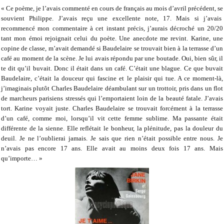
« Ce poème, je l’avais commenté en cours de français au mois d’avril précédent, se
souvient Philippe. J’avais reçu une excellente note, 17. Mais si j’avais
recommencé mon commentaire à cet instant précis, j’aurais décroché un 20/20
tant mon émoi rejoignait celui du poète. Une anecdote me revint. Karine, une
copine de classe, m’avait demandé si Baudelaire se trouvait bien à la terrasse d’un
café au moment de la scène. Je lui avais répondu par une boutade. Oui, bien sûr, il
te dit qu’il buvait. Donc il était dans un café. C’était une blague. Ce que buvait
Baudelaire, c’était la douceur qui fascine et le plaisir qui tue. A ce moment-là,
j’imaginais plutôt Charles Baudelaire déambulant sur un trottoir, pris dans un flot
de marcheurs parisiens stressés qui l’emportaient loin de la beauté fatale. J’avais
tort. Karine voyait juste. Charles Baudelaire se trouvait forcément à la terrasse
d’un café, comme moi, lorsqu’il vit cette femme sublime. Ma passante était
différente de la sienne. Elle reflétait le bonheur, la plénitude, pas la douleur du
deuil. Je ne l’oublierai jamais. Je sais que rien n’était possible entre nous. Je
n’avais pas encore 17 ans. Elle avait au moins deux fois 17 ans. Mais
qu’importe… »