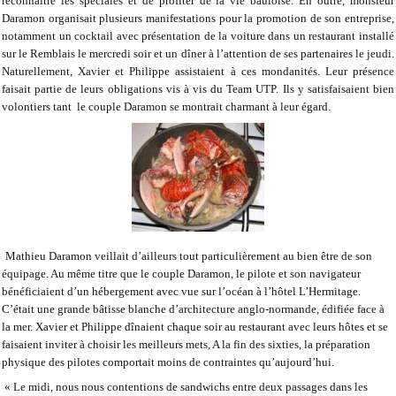
reconnaître les spéciales et de profiter de la vie bauloise. En outre, monsieur
Daramon organisait plusieurs manifestations pour la promotion de son entreprise,
notamment un cocktail avec présentation de la voiture dans un restaurant installé
sur le Remblais le mercredi soir et un dîner à l’attention de ses partenaires le jeudi.
Naturellement, Xavier et Philippe assistaient à ces mondanités. Leur présence
faisait partie de leurs obligations vis à vis du Team UTP. Ils y satisfaisaient bien
volontiers tant
le couple Daramon se montrait charmant à leur égard.
Mathieu Daramon veillait d’ailleurs tout particulièrement au bien être de son
équipage. Au même titre que le couple Daramon, le pilote et son navigateur
bénéficiaient d’un hébergement avec vue sur l’océan à l’hôtel L’Hermitage.
C’était une grande bâtisse blanche d’architecture anglo-normande, édifiée face à
la mer. Xavier et Philippe dînaient chaque soir au restaurant avec leurs hôtes et se
faisaient inviter à choisir les meilleurs mets, A la fin des sixties, la préparation
physique des pilotes comportait moins de contraintes qu’aujourd’hui.
« Le midi, nous nous contentions de sandwichs entre deux passages dans les