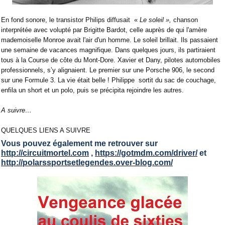
En fond sonore, le transistor Philips diffusait
«
Le soleil »,
chanson
interprétée avec volupté par Brigitte Bardot, celle auprès de qui l'amère
mademoiselle Monroe avait l'air d'un homme. Le soleil brillait. Ils passaient
une semaine de vacances magnifique. Dans quelques jours, ils partiraient
tous à la Course de côte du Mont-Dore. Xavier et Dany, pilotes automobiles
professionnels, s’y alignaient. Le premier sur une Porsche 906, le second
sur une Formule 3. La vie était belle ! Philippe
sortit du sac de couchage,
enfila un short et un polo, puis se précipita rejoindre les autres.
A suivre…
QUELQUES LIENS A SUIVRE
Vous pouvez également me retrouver sur
http://circuitmortel.com
,
https://gotmdm.com/driver/
et
http://polarssportsetlegendes.over-blog.com/