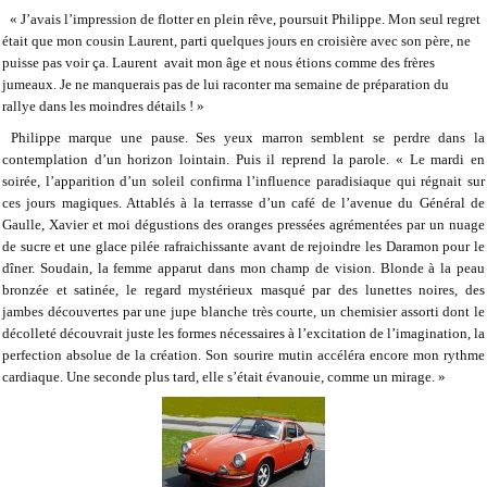
« J’avais l’impression de flotter en plein rêve, poursuit Philippe. Mon seul regret
était que mon cousin Laurent, parti quelques jours en croisière avec son père, ne
puisse pas voir ça. Laurent
avait mon âge et nous étions comme des frères
jumeaux. Je ne manquerais pas de lui raconter ma semaine de préparation du
rallye dans les moindres détails ! »
Philippe marque une pause. Ses yeux marron semblent se perdre dans la
contemplation d’un horizon lointain. Puis il reprend la parole. « Le mardi en
soirée, l’apparition d’un soleil confirma l’influence paradisiaque qui régnait sur
ces jours magiques. Attablés à la terrasse d’un café de l’avenue du Général de
Gaulle, Xavier et moi dégustions des oranges pressées agrémentées par un nuage
de sucre et une glace pilée rafraichissante avant de rejoindre les Daramon pour le
dîner. Soudain, la femme apparut dans mon champ de vision. Blonde à la peau
bronzée et satinée, le regard mystérieux masqué par des lunettes noires, des
jambes découvertes par une jupe blanche très courte, un chemisier assorti dont le
décolleté découvrait juste les formes nécessaires à l’excitation de l’imagination, la
perfection absolue de la création. Son sourire mutin accéléra encore mon rythme
cardiaque. Une seconde plus tard, elle s’était évanouie, comme un mirage. »