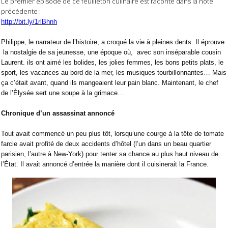
Le premier épisode de ce feuilleton culinaire est raconté dans la note
précédente :
http://bit.ly/1rlBhnh
Philippe, le narrateur de l’histoire, a croqué la vie à pleines dents. Il éprouve
la nostalgie de sa jeunesse, une époque où,
avec son inséparable cousin
Laurent. ils ont aimé les bolides, les jolies femmes, les bons petits plats, le
sport, les vacances au bord de la mer, les musiques tourbillonnantes… Mais
ça c’était avant, quand ils mangeaient leur pain blanc. Maintenant, le chef
de l’Èlysée sert une soupe à la grimace…
Chronique d’un assassinat annoncé
Tout avait commencé un peu plus tôt, lorsqu’une courge à la tête de tomate
farcie avait profité de deux accidents d’hôtel (l’un dans un beau quartier
parisien, l’autre à New-York) pour tenter sa chance au plus haut niveau de
l’État. Il avait annoncé d’entrée la manière dont il cuisinerait la France.