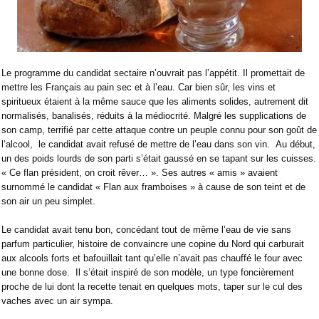
Le programme du candidat sectaire n’ouvrait pas l’appétit. Il promettait de
mettre les Français au pain sec et à l’eau. Car bien sûr, les vins et
spiritueux étaient à la même sauce que les aliments solides, autrement dit
normalisés, banalisés, réduits à la médiocrité. Malgré les supplications de
son camp, terrifié par cette attaque contre un peuple connu pour son goût de
l’alcool,
le candidat avait refusé de mettre de l’eau dans son vin.
Au début,
un des poids lourds de son parti s’était gaussé en se tapant sur les cuisses.
« Ce flan président, on croit rêver… ». Ses autres « amis » avaient
surnommé le candidat « Flan aux framboises » à cause de son teint et de
son air un peu simplet.
Le candidat avait tenu bon, concédant tout de même l’eau de vie sans
parfum particulier, histoire de convaincre une copine du Nord qui carburait
aux alcools forts et bafouillait tant qu’elle n’avait pas chauffé le four avec
une bonne dose.
Il s’était inspiré de son modèle, un type foncièrement
proche de lui dont la recette tenait en quelques mots, taper sur le cul des
vaches avec un air sympa.