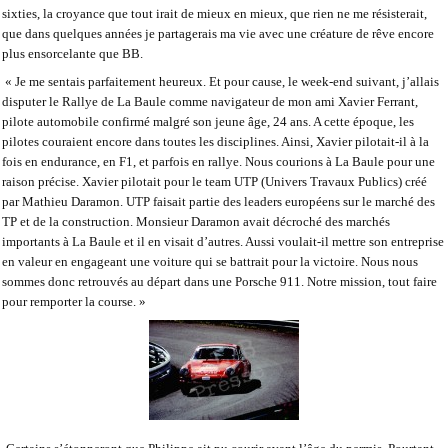
sixties, la croyance que tout irait de mieux en mieux, que rien ne me résisterait,
que dans quelques années je partagerais ma vie avec une créature de rêve encore
plus ensorcelante que BB.
« Je me sentais parfaitement heureux. Et pour cause, le week-end suivant, j’allais
disputer le Rallye de La Baule comme navigateur de mon ami Xavier Ferrant,
pilote automobile confirmé malgré son jeune âge, 24 ans. A cette époque, les
pilotes couraient encore dans toutes les disciplines. Ainsi, Xavier pilotait-il à la
fois en endurance, en F1, et parfois en rallye. Nous courions à La Baule pour une
raison précise. Xavier pilotait pour le team UTP (Univers Travaux Publics) créé
par Mathieu Daramon. UTP faisait partie des leaders européens sur le marché des
TP et de la construction. Monsieur Daramon avait décroché des marchés
importants à La Baule et il en visait d’autres. Aussi voulait-il mettre son entreprise
en valeur en engageant une voiture qui se battrait pour la victoire. Nous nous
sommes donc retrouvés au départ dans une Porsche 911. Notre mission, tout faire
pour remporter la course. »