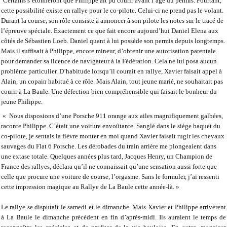
Certains s’étonneront que Philippe ait pu courir avant l’âge du permis. Pourtant,
cette possibilité existe en rallye pour le co-pilote. Celui-ci ne prend pas le volant.
Durant la course, son rôle consiste à annoncer à son pilote les notes sur le tracé de
l’épreuve spéciale. Exactement ce que fait encore aujourd’hui Daniel Elena aux
côtés de Sébastien Loeb. Daniel quant à lui possède son permis depuis longtemps.
Mais il suffisait à Philippe, encore mineur, d’obtenir une autorisation parentale
pour demander sa licence de navigateur à la Fédération. Cela ne lui posa aucun
problème particulier. D’habitude lorsqu’il courait en rallye, Xavier faisait appel à
Alain, un copain habitué à ce rôle. Mais Alain, tout jeune marié, ne souhaitait pas
courir à La Baule. Une défection bien compréhensible qui faisait le bonheur du
jeune Philippe.
« Nous disposions d’une Porsche 911 orange aux ailes magnifiquement galbées,
raconte Philippe. C’était une voiture envoûtante. Sanglé dans le siège baquet du
co-pilote, je sentais la fièvre monter en moi quand Xavier faisait rugir les chevaux
sauvages du Flat 6 Porsche. Les dérobades du train arrière me plongeaient dans
une extase totale. Quelques années plus tard, Jacques Henry, un Champion de
France des rallyes, déclara qu’il ne connaissait qu’une sensation aussi forte que
celle que procure une voiture de course, l’orgasme. Sans le formuler, j’ai ressenti
cette impression magique au Rallye de La Baule cette année-là. »
Le rallye se disputait le samedi et le dimanche. Mais Xavier et Philippe arrivèrent
à La Baule le dimanche précédent en fin d’après-midi. Ils auraient le temps de