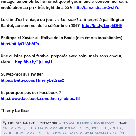
vintage, automobile, humoristique et gourmand à consommer sans
modération au prix très light de 3,55 €
http://amzn.to/1nCwZYd
Le clin d'œil vintage du jour : «
Le
soleil
», interprété par Brigitte
Bardot, au sommet de la célébrité en 1967
http://bit.ly/1mphDHH
Philippe et Xavier au Rallye de la Baule (des émois inoubliables)
http://bit.ly/1fWbM7x
Une cuisine pas si festive, préparée avec soin, mais sans amour,
alors…
http://bit.ly/1juLvyH
Suivez-moi sur Twitter
https://twitter.com/ThierryLeBras2
Et pourquoi pas sur Facebook ?
http://www.facebook.com/thierry.lebras.18
Thierry Le Bras
LIEN PERMANENT
CATÉGORIES :
AUTOMOBILE
,
LIVRE
,
MUSIQUE
,
SPORT
TAGS :
GASTRONOMIE
,
FÊTE DE LA GASTRONOMIE
,
POLARS
,
FICTION
,
NOUVELLES
,
VINTAGE
,
SIXTIES
,
HUMOUR
,
POLITIQUE
,
ALFA ROMEO
,
FORD
,
MONT-DORE
,
VACANCES
,
COLLÈGE
,