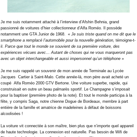
Je me suis notamment attaché à l’interview d’Afshin Behnia, grand
passionné de voitures d’hier collectionneur d’Alfa Roméo. Il possède
notamment une GTA Junior de 1968.
«
Je suis triste quand on me dit que le
smartphone a remplacé l’automobile pour la nouvelle génération,
témoigne-t-
il.
Parce que tout le monde se souvient de sa première voiture, des
expériences vécues avec… Autant de choses qui ne vous marqueront pas
avec un objet interchangeable et aussi impersonnel qu’un téléphone
»
Je me suis rappelé un souvenir de mon année de Terminale au Lycée
Jacques
Cartier à Saint-Malo. Cette année-là, mon père avait acheté un
coupé
Alfa Roméo 2000 GTV Bertone. Une voiture superbe, rapide, qui
construisait en outre un beau palmarès sportif. Le Champagne s’imposait
pour la baptiser (première photo de la note). Et tout le monde participa à la
fête, y compris Saga, notre chienne Dogue de Bordeaux, membre à part
entière de la famille et amatrice de madeleines à défaut de boissons
alcoolisées !
La voiture vit connectée à son maître, bien plus que n’importe quel appareil
de haute technologie. La connexion est naturelle. Pas besoin de Wifi de