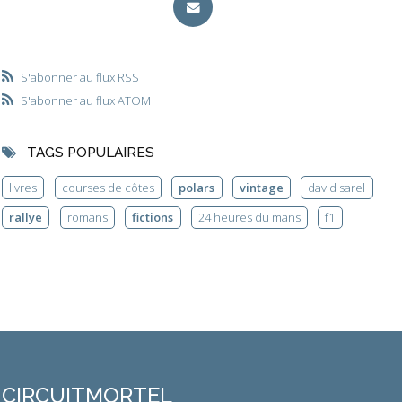
S'abonner au flux RSS
S'abonner au flux ATOM
TAGS POPULAIRES
livres
courses de côtes
polars
vintage
david sarel
rallye
romans
fictions
24 heures du mans
f1
CIRCUITMORTEL