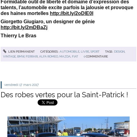
Formidable outil de liberté et domaine d’expression des
talents, l’automobile excite parfois la jalousie et provoque
des haines mortelles
http://bit.ly/2oDlE0I
Giorgetto Giugiaro, un designer de génie
http://bit.ly/2mDBaZj
Thierry Le Bras
LIEN PERMANENT
CATÉGORIES :
AUTOMOBILE
,
LIVRE
,
SPORT
TAGS :
DESIGN
,
VINTAGE
,
BMW
,
FERRARI
,
ALFA ROMEO
,
MAZDA
,
FIAT
0
COMMENTAIRE
vendredi 17
mars 2017
Des robes vertes pour la Saint-Patrick !