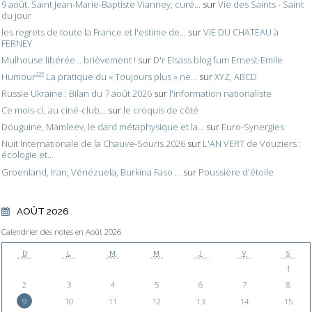
9 août. Saint Jean-Marie-Baptiste Vianney, curé...
sur
Vie des Saints - Saint
du jour
les regrets de toute la France et l'estime de...
sur
VIE DU CHATEAU à
FERNEY
Mulhouse libérée… brièvement !
sur
D'r Elsass blog fum Ernest-Emile
Humour²²² La pratique du « Toujours plus » ne...
sur
XYZ, ABCD
Russie Ukraine : Bilan du 7 août 2026
sur
l'information nationaliste
Ce mois-ci, au ciné-club...
sur
le croquis de côté
Douguine, Mamleev, le dard métaphysique et la...
sur
Euro-Synergies
Nuit Internationale de la Chauve-Souris 2026
sur
L'AN VERT de Vouziers :
écologie et...
Groenland, Iran, Vénézuela, Burkina Faso ...
sur
Poussière d'étoile
AOÛT 2026
Calendrier des notes en Août 2026
D
L
M
M
J
V
S
1
2
3
4
5
6
7
8
9
10
11
12
13
14
15