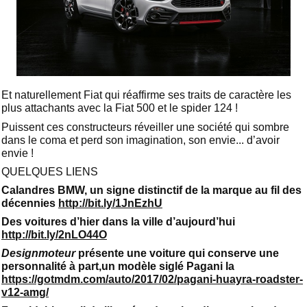
Et naturellement Fiat qui réaffirme ses traits de caractère les
plus attachants avec la Fiat 500 et le spider 124 !
Puissent ces constructeurs réveiller une société qui sombre
dans le coma et perd son imagination, son envie... d’avoir
envie !
QUELQUES LIENS
Calandres BMW, un signe distinctif de la marque au fil des
décennies
http://bit.ly/1JnEzhU
Des voitures d’hier dans la ville d’aujourd’hui
http://bit.ly/2nLO44O
Designmoteur
présente une voiture qui conserve une
personnalité à part,un modèle siglé Pagani la
https://gotmdm.com/auto/2017/02/pagani-huayra-roadster-
v12-amg/