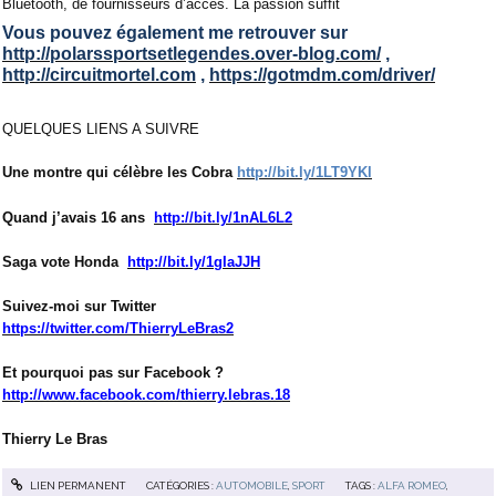
Bluetooth, de fournisseurs d’accès. La passion suffit
Vous pouvez également me retrouver sur
http://polarssportsetlegendes.over-blog.com/
,
http://circuitmortel.com
,
https://gotmdm.com/driver/
QUELQUES LIENS A SUIVRE
Une montre qui célèbre les Cobra
http://bit.ly/1LT9YKl
Quand j’avais 16 ans
http://bit.ly/1nAL6L2
Saga vote Honda
http://bit.ly/1gIaJJH
Suivez-moi sur Twitter
https://twitter.com/ThierryLeBras2
Et pourquoi pas sur Facebook ?
http://www.facebook.com/thierry.lebras.18
Thierry Le Bras
LIEN PERMANENT
CATÉGORIES :
AUTOMOBILE
,
SPORT
TAGS :
ALFA ROMEO
,