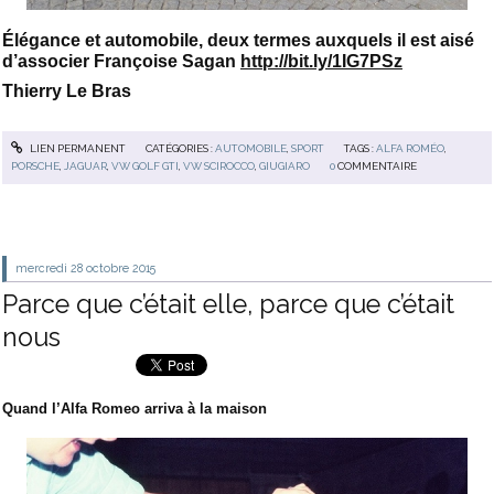
Élégance et automobile, deux termes auxquels il est aisé
d’associer Françoise Sagan
http://bit.ly/1IG7PSz
Thierry Le Bras
LIEN PERMANENT
CATÉGORIES :
AUTOMOBILE
,
SPORT
TAGS :
ALFA ROMÉO
,
PORSCHE
,
JAGUAR
,
VW GOLF GTI
,
VW SCIROCCO
,
GIUGIARO
0
COMMENTAIRE
mercredi 28
octobre 2015
Parce que c’était elle, parce que c’était
nous
Quand l’Alfa Romeo arriva à la maison