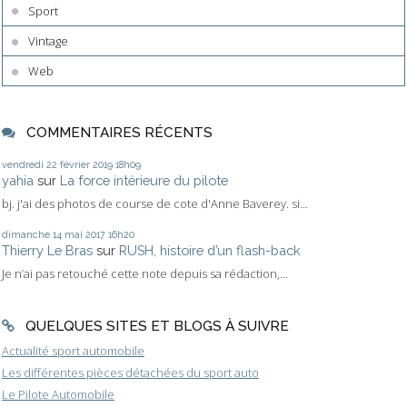
Sport
Vintage
Web
COMMENTAIRES RÉCENTS
vendredi 22
février 2019
18h09
yahia
sur
La force intérieure du pilote
bj. j'ai des photos de course de cote d'Anne Baverey. si...
dimanche 14
mai 2017
16h20
Thierry Le Bras
sur
RUSH, histoire d’un flash-back
Je n’ai pas retouché cette note depuis sa rédaction,...
QUELQUES SITES ET BLOGS À SUIVRE
Actualité sport automobile
Les différentes pièces détachées du sport auto
Le Pilote Automobile