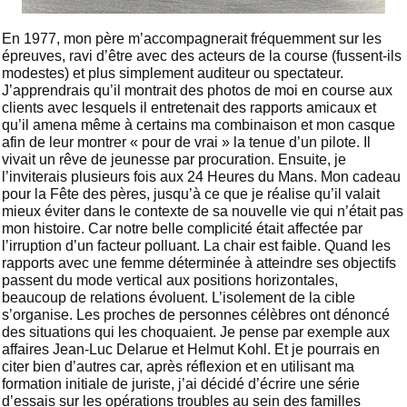
En 1977, mon père m’accompagnerait fréquemment sur les
épreuves, ravi d’être avec des acteurs de la course (fussent-ils
modestes) et plus simplement auditeur ou spectateur.
J’apprendrais qu’il montrait des photos de moi en course aux
clients avec lesquels il entretenait des rapports amicaux et
qu’il amena même à certains ma combinaison et mon casque
afin de leur montrer « pour de vrai » la tenue d’un pilote. Il
vivait un rêve de jeunesse par procuration. Ensuite, je
l’inviterais plusieurs fois aux 24 Heures du Mans. Mon cadeau
pour la Fête des pères, jusqu’à ce que je réalise qu’il valait
mieux éviter dans le contexte de sa nouvelle vie qui n’était pas
mon histoire. Car notre belle complicité était affectée par
l’irruption d’un facteur polluant. La chair est faible. Quand les
rapports avec une femme déterminée à atteindre ses objectifs
passent du mode vertical aux positions horizontales,
beaucoup de relations évoluent. L’isolement de la cible
s’organise. Les proches de personnes célèbres ont dénoncé
des situations qui les choquaient. Je pense par exemple aux
affaires Jean-Luc Delarue et Helmut Kohl. Et je pourrais en
citer bien d’autres car, après réflexion et en utilisant ma
formation initiale de juriste, j’ai décidé d’écrire une série
d’essais sur les opérations troubles au sein des familles