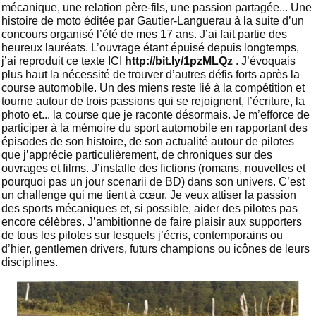
mécanique, une relation père-fils, une passion partagée... Une
histoire de moto éditée par Gautier-Languerau à la suite d’un
concours organisé l’été de mes 17 ans. J’ai fait partie des
heureux lauréats. L’ouvrage étant épuisé depuis longtemps,
j’ai reproduit ce texte ICI
http://bit.ly/1pzMLQz
. J’évoquais
plus haut la nécessité de trouver d’autres défis forts après la
course automobile. Un des miens reste lié à la compétition et
tourne autour de trois passions qui se rejoignent, l’écriture, la
photo et... la course que je raconte désormais. Je m’efforce de
participer à la mémoire du sport automobile en rapportant des
épisodes de son histoire, de son actualité autour de pilotes
que j’apprécie particulièrement, de chroniques sur des
ouvrages et films. J’installe des fictions (romans, nouvelles et
pourquoi pas un jour scenarii de BD) dans son univers. C’est
un challenge qui me tient à cœur. Je veux attiser la passion
des sports mécaniques et, si possible, aider des pilotes pas
encore célèbres. J’ambitionne de faire plaisir aux supporters
de tous les pilotes sur lesquels j’écris, contemporains ou
d’hier, gentlemen drivers, futurs champions ou icônes de leurs
disciplines.