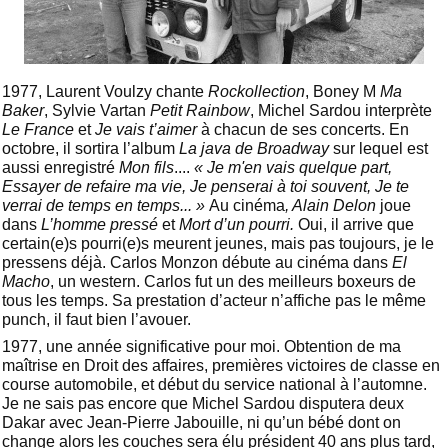
1977, Laurent Voulzy chante
Rockollection
, Boney M
Ma
Baker
, Sylvie Vartan
Petit Rainbow
, Michel Sardou interprète
Le France
et
Je vais t’aimer
à chacun de ses concerts. En
octobre, il sortira l’album
La java de Broadway
sur lequel est
aussi enregistré
Mon fils
....
« Je m'en vais quelque part,
Essayer de refaire ma vie, Je penserai à toi souvent, Je te
verrai de temps en temps... »
Au cinéma
, Alain Delon
joue
dans
L’homme pressé
et
Mort d’un pourri.
Oui, il arrive que
certain(e)s pourri(e)s meurent jeunes, mais pas toujours, je le
pressens déjà. Carlos Monzon débute au cinéma dans
El
Macho
, un western. Carlos fut un des meilleurs boxeurs de
tous les temps. Sa prestation d’acteur n’affiche pas le même
punch, il faut bien l’avouer.
1977, une année significative pour moi. Obtention de ma
maîtrise en Droit des affaires, premières victoires de classe en
course automobile, et début du service national à l’automne.
Je ne sais pas encore que Michel Sardou disputera deux
Dakar avec Jean-Pierre Jabouille, ni qu’un bébé dont on
change alors les couches sera élu président 40 ans plus tard,