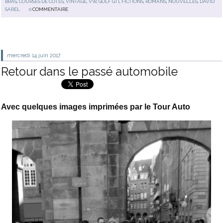
BRAS
,
COURSES DE CÔTES
,
VINTAGE
,
VW
,
GOLF GTI
,
FICTIONS
,
ROMANS
,
NOUVELLES
,
DAVID
SAREL
0
COMMENTAIRE
mercredi 14
juin 2017
Retour dans le passé automobile
Avec quelques images imprimées par le Tour Auto