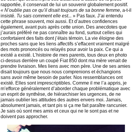
rapportée, il conservait de lui un souvenir globalement positif
.
« N’oublie pas ce qu’il disait toujours de sa bonne femme
, a-t-il
insisté.
Tu sais comment elle est...
» Pas faux. J’ai entendu
cette phrase souvent, moi aussi. Et d’autres confidences
également, avant puis après cette union. Des anecdotes que
j’aurais préféré ne pas connaître au fond, surtout celles qui
confortaient des faits dont j’étais témoin. La vie éloigne des
proches sans que les liens affectifs s’effacent vraiment malgré
des mots prononcés ou relayés pour avoir la paix. Ce qui a
existé a existé. L’histoire de mes parents, tous deux en photo
ci-dessus derrière un coupé Fiat 850 dont ma mère venait de
prendre livraison. Mes liens avec mon père. Une de ses amies
disait toujours que nous nous comprenions et échangions
sans avoir même besoin de parler. Nos ressemblances ont
existé. Elles sont imprescriptibles. Comme il me l’a appris, je
m’efforce généralement d’aborder chaque problématique avec
un esprit de synthèse, de hiérarchiser les urgences, de ne
jamais oublier les attitudes des autres envers moi. Jamais,
absolument jamais, et tant pis si ça me fait paraître rancunier.
Je sais où sont mes amis et ceux qui ne le sont pas et ne
doivent pas approcher.