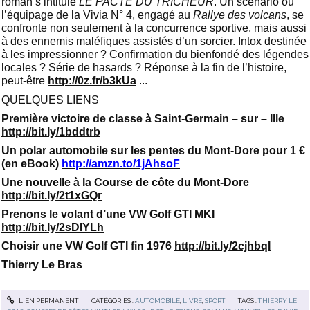
roman s’intitule
LE PACTE DU TRICHEUR
. Un scénario où
l’équipage de la Vivia N° 4, engagé au
Rallye des volcans
, se
confronte non seulement à la concurrence sportive, mais aussi
à des ennemis maléfiques assistés d’un sorcier. Intox destinée
à les impressionner ? Confirmation du bienfondé des légendes
locales ? Série de hasards ? Réponse à la fin de l’histoire,
peut-être
http://0z.fr/b3kUa
...
QUELQUES LIENS
Première victoire de classe à Saint-Germain – sur – Ille
http://bit.ly/1bddtrb
Un polar automobile sur les pentes du Mont-Dore pour 1 €
(en eBook)
http://amzn.to/1jAhsoF
Une nouvelle à la Course de côte du Mont-Dore
http://bit.ly/2t1xGQr
Prenons le volant d’une VW Golf GTI MKI
http://bit.ly/2sDIYLh
Choisir une VW Golf GTI fin 1976
http://bit.ly/2cjhbqI
Thierry Le Bras
LIEN PERMANENT
CATÉGORIES :
AUTOMOBILE
,
LIVRE
,
SPORT
TAGS :
THIERRY LE