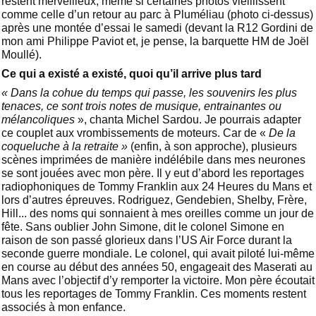
restent merveilleux, même si certaines photos vieillissent
comme celle d’un retour au parc à Pluméliau (photo ci-dessus)
après une montée d’essai le samedi (devant la R12 Gordini de
mon ami Philippe Paviot et, je pense, la barquette HM de Joël
Moullé).
Ce qui a existé a existé, quoi qu’il arrive plus tard
« Dans la cohue du temps qui passe, les souvenirs les plus
tenaces, ce sont trois notes de musique, entrainantes ou
mélancoliques
», chanta Michel Sardou. Je pourrais adapter
ce couplet aux vrombissements de moteurs. Car de «
De la
coqueluche à la retraite »
(enfin, à son approche), plusieurs
scènes imprimées de manière indélébile dans mes neurones
se sont jouées avec mon père. Il y eut d’abord les reportages
radiophoniques de Tommy Franklin aux 24 Heures du Mans et
lors d’autres épreuves. Rodriguez, Gendebien, Shelby, Frère,
Hill... des noms qui sonnaient à mes oreilles comme un jour de
fête. Sans oublier John Simone, dit le colonel Simone en
raison de son passé glorieux dans l’US Air Force durant la
seconde guerre mondiale. Le colonel, qui avait piloté lui-même
en course au début des années 50, engageait des Maserati au
Mans avec l’objectif d’y remporter la victoire. Mon père écoutait
tous les reportages de Tommy Franklin. Ces moments restent
associés à mon enfance.