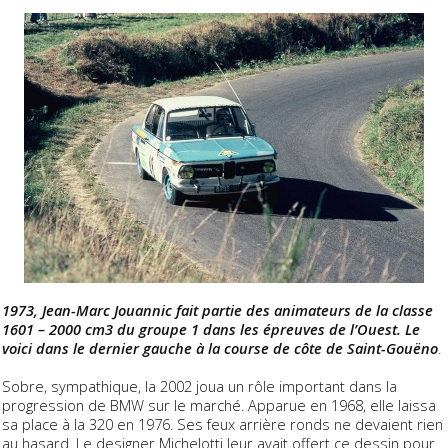
1973, Jean-Marc Jouannic fait partie des animateurs de la classe
1601 – 2000 cm3 du groupe 1 dans les épreuves de l’Ouest. Le
voici dans le dernier gauche à la course de côte de Saint-Gouëno
.
Sobre, sympathique, la 2002 joua un rôle important dans la
progression de BMW sur le marché. Apparue en 1968, elle laissa
sa place à la 320 en 1976. Ses feux arrière ronds ne devaient rien
au hasard. Le designer Michelotti leur avait offert ce dessin pour