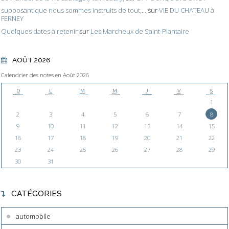
supposant que nous sommes instruits de tout,...
sur
VIE DU CHATEAU à
FERNEY
Quelques dates à retenir
sur
Les Marcheux de Saint-Plantaire
AOÛT 2026
Calendrier des notes en Août 2026
D
L
M
M
J
V
S
1
2
3
4
5
6
7
8
9
10
11
12
13
14
15
16
17
18
19
20
21
22
23
24
25
26
27
28
29
30
31
CATÉGORIES
automobile