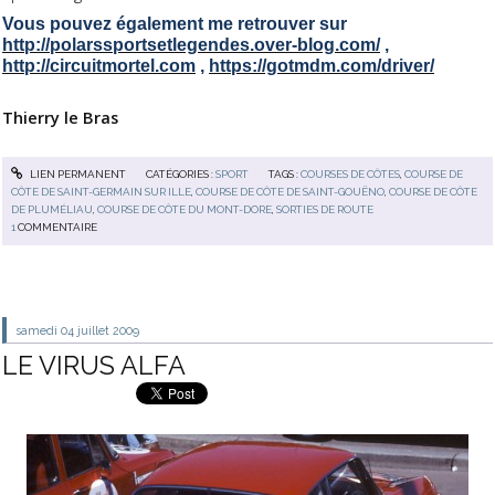
Vous pouvez également me retrouver sur
http://polarssportsetlegendes.over-blog.com/
,
http://circuitmortel.com
,
https://gotmdm.com/driver/
Thierry le Bras
LIEN PERMANENT
CATÉGORIES :
SPORT
TAGS :
COURSES DE CÔTES
,
COURSE DE
CÔTE DE SAINT-GERMAIN SUR ILLE
,
COURSE DE CÔTE DE SAINT-GOUËNO
,
COURSE DE CÔTE
DE PLUMÉLIAU
,
COURSE DE CÔTE DU MONT-DORE
,
SORTIES DE ROUTE
1
COMMENTAIRE
samedi 04
juillet 2009
LE VIRUS ALFA