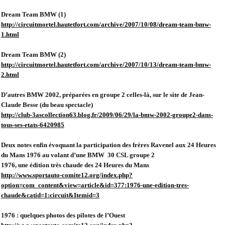
Dream Team BMW (1)
http://circuitmortel.hautetfort.com/archive/2007/10/08/dream-team-bmw-
1.html
Dream Team BMW (2)
http://circuitmortel.hautetfort.com/archive/2007/10/13/dream-team-bmw-
2.html
D’autres BMW 2002, préparées en groupe 2 celles-là, sur le site de Jean-
Claude Besse (du beau spectacle)
http://club-3ascollection63.blog.fr/2009/06/29/la-bmw-2002-groupe2-dans-
tous-ses-etats-6420985
Deux notes enfin évoquant la participation des frères Ravenel aux 24 Heures
du Mans 1976 au volant d’une BMW
30 CSL groupe 2
1976, une édition très chaude des 24 Heures du Mans
http://www.sportauto-comite12.org/index.php?
option=com_content&view=article&id=377:1976-une-edition-tres-
chaude&catid=1:circuit&Itemid=3
1976 : quelques photos des pilotes de l’Ouest