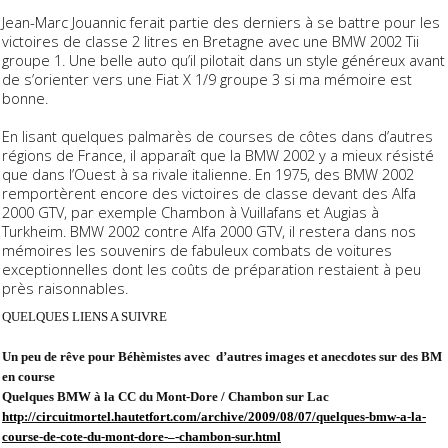
Jean-Marc Jouannic ferait partie des derniers à se battre pour les
victoires de classe 2 litres en Bretagne avec une BMW 2002 Tii
groupe 1. Une belle auto qu’il pilotait dans un style généreux avant
de s’orienter vers une Fiat X 1/9 groupe 3 si ma mémoire est
bonne.
En lisant quelques palmarès de courses de côtes dans d’autres
régions de France, il apparaît que la BMW 2002 y a mieux résisté
que dans l’Ouest à sa rivale italienne. En 1975, des BMW 2002
remportèrent encore des victoires de classe devant des Alfa
2000 GTV, par exemple Chambon à Vuillafans et Augias à
Turkheim. BMW 2002 contre Alfa 2000 GTV, il restera dans nos
mémoires les souvenirs de fabuleux combats de voitures
exceptionnelles dont les coûts de préparation restaient à peu
près raisonnables.
QUELQUES LIENS A SUIVRE
Un peu de rêve pour Béhèmistes avec
d’autres images et anecdotes sur des BM
en course
Quelques BMW à la CC du Mont-Dore / Chambon sur Lac
http://circuitmortel.hautetfort.com/archive/2009/08/07/quelques-bmw-a-la-
course-de-cote-du-mont-dore-–-chambon-sur.html