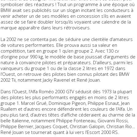
symboliser des réacteurs ! Tout un programme à une époque où
BMW axait ses publicités sur un slogan incitant les conducteurs à
venir acheter un de ses modèles en concession s’ils en avaient
assez de se faire doubler lorsqu’ils voyaient une calendre de la
marque apparaître dans leurs rétroviseurs.
La 2002 ne se contenta pas de séduire une clientèle d’amateurs
de voitures performantes. Elle prouva aussi sa valeur en
compétition, tant en groupe 1 qu’en groupe 2. Avec 130 cv
d’origine pour 990 kg, le modèle de base jouissait d’arguments de
nature à convaincre pilotes et préparateurs. D’ailleurs, parmi les
vainqueurs du groupe 1 ou de la classe 2 litres en 1972 dans
l’Ouest, on retrouve des pilotes bien connus pilotant des BMW
2002 Tii, notamment Jacky Ravenel et René Jouan.
Dans l’Ouest, l’Alfa Roméo 2000 GTV séduisit dès 1973 la plupart
des pilotes les plus performants engagés en moins de 2 litres
groupe 1. Marcel Grué, Dominique Pigeon, Philippe Esnaut, Jean
Ruallem et d’autres encore défendirent les couleurs de l’Alfa. Un
peu plus tard, d’autres têtes d’affiche céderaient au charme de la
belle Italienne, notamment Philippe Fonteneau, Giovanni Rossi,
Philippe Bernier, Jacques Coquet, Christian Galopin, Christian Rio…
René Jouan se tournerait quant à lui vers l’Escort 2000 RS.