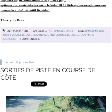
http://www.sportauto-comite12.org/index.php?
option=com_content&view=article&id=378:1976-les-pilotes-regionaux-en-
images&catid=1:circuit&Itemid=3
Thierry Le Bras
LIEN PERMANENT
CATÉGORIES :
AUTOMOBILE
,
SPORT
TAGS :
BMW
,
BMW 2002
,
2002 TII
,
COURSE DE CÔTE DE SAINT-GOUËNO
,
COURSES DE CÔTES
,
JEAN-MARC
JOUANNIC
0
COMMENTAIRE
mercredi 12
janvier 2011
SORTIES DE PISTE EN COURSE DE
CÔTE