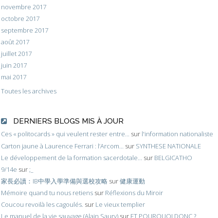
novembre 2017
octobre 2017
septembre 2017
août 2017
juillet 2017
juin 2017
mai 2017
Toutes les archives
DERNIERS BLOGS MIS À JOUR
Ces « politocards » qui veulent rester entre...
sur
l'information nationaliste
Carton jaune à Laurence Ferrari : l’Arcom...
sur
SYNTHESE NATIONALE
Le développement de la formation sacerdotale...
sur
BELGICATHO
9/14e
sur
;_
家長必讀：IB中學入學準備與選校攻略
sur
健康運動
Mémoire quand tu nous retiens
sur
Réflexions du Miroir
Coucou revoilà les cagoulés.
sur
Le vieux templier
Le manuel de la vie sauvage (Alain Saury)
sur
ET POURQUOI DONC ?