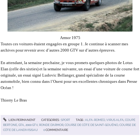
Armor 1975
Toutes ces voitures étaient engagées en groupe 1. Je continue à scanner mes
archives pour revenir avec d’autres 2000 GTV sur d’autres épreuves.
En attendant, la semaine prochaine, je vous promets quelques photos de Lotus
Elan (celle des sixties) et la semaine suivante, un essai d’une voiture de course fort
originale, un essai signé Ludovic Bellanger, grand spécialiste de la course
automobile, bien connu dans l’Ouest pour ses excellentes chroniques dans Presse
Océan !
Thierry Le Bras
LIEN PERMANENT
CATÉGORIES :
SPORT
TAGS :
ALFA-ROMÉO
,
VIRUS ALFA
,
COUPÉ
BERTONE
,
GTA
,
2000 GTV
,
RONDE D’ARMOR
,
COURSE DE CÔTE DE SAINT-GOUËNO
,
COURSE DE
CÔTE DE LANDIVISISAU
0
COMMENTAIRE