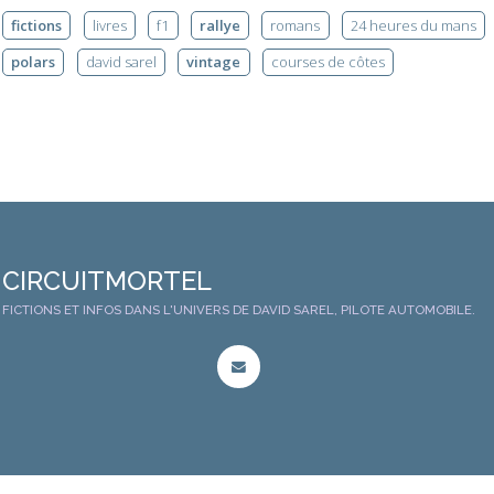
fictions
livres
f1
rallye
romans
24 heures du mans
polars
david sarel
vintage
courses de côtes
CIRCUITMORTEL
FICTIONS ET INFOS DANS L'UNIVERS DE DAVID SAREL, PILOTE AUTOMOBILE.