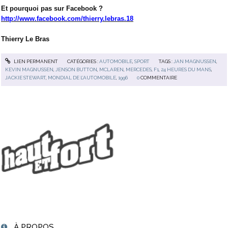
Et pourquoi pas sur Facebook ?
http://www.facebook.com/thierry.lebras.18
Thierry Le Bras
LIEN PERMANENT
CATÉGORIES :
AUTOMOBILE
,
SPORT
TAGS :
JAN MAGNUSSEN
,
KEVIN MAGNUSSEN
,
JENSON BUTTON
,
MCLAREN
,
MERCEDES
,
F1
,
24 HEURES DU MANS
,
JACKIE STEWART
,
MONDIAL DE L’AUTOMOBILE
,
1996
0
COMMENTAIRE
À PROPOS