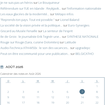
Je ne suis pas un héros
sur
Le Bouquineur
Référendum sur l’UE en Islande : Reykjavik...
sur
l'information nationaliste
Les eaux glacées de la modernité...
sur
Métapo infos
”Reprends ton pays. Tout est possible.”
sur
Lionel Baland
La société de la vision privée et la politique...
sur
Euro-Synergies
Giscard au Musée Fenaille
sur
La senteur de l'esprit
Ile de Groix : le journaliste Erik Tegnér une...
sur
SYNTHESE NATIONALE
Rouge sur Rouge (Sara, cuisine Dolomites)
sur
Latitude
Audio‑Technica ATH‑M50x : le son des vacances...
sur
upgradepc
Peut-on être excommunié pour une publication...
sur
BELGICATHO
AOÛT 2026
Calendrier des notes en Août 2026
D
L
M
M
J
V
S
1
2
3
4
5
6
7
8
9
10
11
12
13
14
15
16
17
18
19
20
21
22