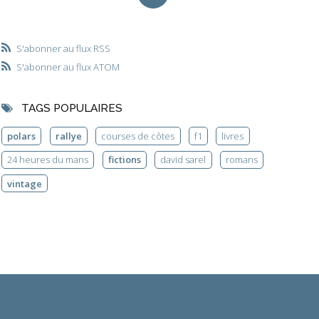
S'abonner au flux RSS
S'abonner au flux ATOM
TAGS POPULAIRES
polars
rallye
courses de côtes
f1
livres
24 heures du mans
fictions
david sarel
romans
vintage