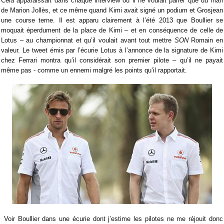
Cela apparaissait dans chaque interview où il ne voulait parler que du mari
de Marion Jollès, et ce même quand Kimi avait signé un podium et Grosjean
une course terne. Il est apparu clairement à l’été 2013 que Boullier se
moquait éperdument de la place de Kimi – et en conséquence de celle de
Lotus – au championnat et qu’il voulait avant tout mettre
SON
Romain en
valeur. Le tweet émis par l’écurie Lotus à l’annonce de la signature de Kimi
chez Ferrari montra qu’il considérait son premier pilote – qu’il ne payait
même pas - comme un ennemi malgré les points qu’il rapportait.
Voir Boullier dans une écurie dont j’estime les pilotes ne me réjouit donc