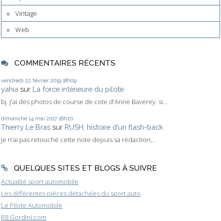
Vintage
Web
COMMENTAIRES RÉCENTS
vendredi 22
février 2019
18h09
yahia
sur
La force intérieure du pilote
bj. j'ai des photos de course de cote d'Anne Baverey. si...
dimanche 14
mai 2017
16h20
Thierry Le Bras
sur
RUSH, histoire d’un flash-back
Je n’ai pas retouché cette note depuis sa rédaction,...
QUELQUES SITES ET BLOGS À SUIVRE
Actualité sport automobile
Les différentes pièces détachées du sport auto
Le Pilote Automobile
R8 Gordini.com