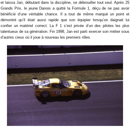
et laissa Jan, débutant dans la discipline, se débrouiller tout seul. Après 25
Grands Prix, le jeune Danois a quitté la Formule 1, déçu de ne pas avoir
bénéficié d’une véritable chance. Il a tout de même marqué un point et
démontré qu’il était aussi rapide que son équipier lorsqu’on daignait lui
confier un matériel correct. La F 1 s’est privée d’un des pilotes les plus
talentueux de sa génération. Fin 1998, Jan est parti exercer son métier sous
d’autres cieux où il joue à nouveau les premiers rôles.