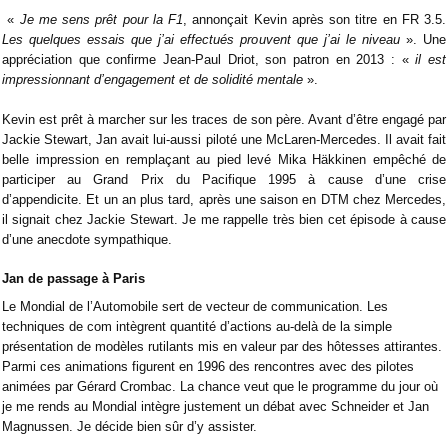
«
Je me sens prêt pour la F1
, annonçait Kevin après son titre en FR 3.5.
Les quelques essais que j’ai effectués prouvent que j’ai le niveau
». Une
appréciation que confirme Jean-Paul Driot, son patron en 2013 : «
il est
impressionnant d’engagement et de solidité mentale
».
Kevin est prêt à marcher sur les traces de son père. Avant d’être engagé par
Jackie Stewart, Jan avait lui-aussi piloté une McLaren-Mercedes. Il avait fait
belle impression en remplaçant au pied levé Mika Häkkinen empêché de
participer au Grand Prix du Pacifique 1995 à cause d’une crise
d’appendicite. Et un an plus tard, après une saison en DTM chez Mercedes,
il signait chez Jackie Stewart. Je me rappelle très bien cet épisode à cause
d’une anecdote sympathique.
Jan de passage à Paris
Le Mondial de l’Automobile sert de vecteur de communication. Les
techniques de com intègrent quantité d’actions au-delà de la simple
présentation de modèles rutilants mis en valeur par des hôtesses attirantes.
Parmi ces animations figurent en 1996 des rencontres avec des pilotes
animées par Gérard Crombac. La chance veut que le programme du jour où
je me rends au Mondial intègre justement un débat avec Schneider et Jan
Magnussen. Je décide bien sûr d’y assister.