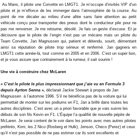
Au Mans, il pilote une Corvette en LMGT1. Je m’occupe d’invités VIP d’un
pilote et je m’efforce de les immerger dans l’atmosphère de la course. Au
point de me décaler au milieu d’une allée sans faire attention au petit
véhicule conçu pour transporter des pneus dont le conducteur pile pour ne
pas me renverser. Je me retourne, désolé. Je fais un geste d’excuse. Et je
découvre que le pilote de l’engin n’est pas un mécano mais un pilote du
Team Corvette, Jan Magnussen qui, patient et détendu, sourit, démentant
ainsi sa réputation de pilote trop sérieux et renfermé. Jan gagnera en
LMGT1 cette année-là, tout comme en 2005 et en 2006. C’est un super bon,
et je vous assure que contrairement à la rumeur, il sait sourire !
Une vie à construire chez McLaren
« C’est le pilote le plus impressionnant que j’aie vu en Formule 3
depuis Ayrton Senna »,
déclarait Jackie Stewart à propos de Jan
Magnussen
à l’automne 1996. S’il ne bénéficia pas de la voiture qui lui
permettait de monter sur les podiums en F1, Jan a brillé dans toutes les
autres disciplines. C’est avec un a priori favorable que je vais suivre les
débuts de son fils Kevin en F1. L’Équipe l’a qualifié de nouvelle pépite de
McLaren. Je serai content de le voir dans les points avec mes autres pilotes
préférés, Kimi, les 2 Nico (Rosberg et Hulk), Jenson, Checo (Perez) et ceux
qu’il n’est pas possible de ne pas estimer car ils sont excellents et