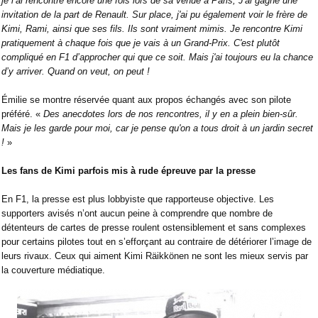
je l’ai rencontré encore une fois lors de sa venue à Paris, J'ai gagné une
invitation de la part de Renault. Sur place, j'ai pu également voir le frère de
Kimi, Rami, ainsi que ses fils. Ils sont vraiment mimis.
Je rencontre Kimi
pratiquement à chaque fois que je vais à un Grand-Prix. C'est plutôt
compliqué en F1 d’approcher qui que ce soit. Mais j'ai toujours eu la chance
d’y arriver. Quand on veut, on peut !
Émilie se montre réservée quant aux propos échangés avec son pilote
préféré. «
Des anecdotes lors de nos rencontres, il y en a plein bien-sûr.
Mais je les garde pour moi, car je pense qu'on a tous droit à un jardin secret
!
»
Les fans de Kimi parfois mis à rude épreuve par la presse
En F1, la presse est plus lobbyiste que rapporteuse objective. Les
supporters avisés n’ont aucun peine à comprendre que nombre de
détenteurs de cartes de presse roulent ostensiblement et sans complexes
pour certains pilotes tout en s’efforçant au contraire de détériorer l’image de
leurs rivaux. Ceux qui aiment Kimi Räikkönen ne sont les mieux servis par
la couverture médiatique.