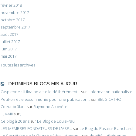
février 2018
novembre 2017
octobre 2017
septembre 2017
août 2017
juillet 2017
juin 2017
mai 2017
Toutes les archives
DERNIERS BLOGS MIS À JOUR
Caspienne : l’Ukraine a-t-elle délibérément...
sur
l'information nationaliste
Peut-on être excommunié pour une publication...
sur
BELGICATHO
Coeur brûlant
sur
Raymond Alcovère
III, v-viii
sur
;_
Ce blog à 20 ans
sur
Le Blog de Louis-Paul
LES MEMBRES FONDATEURS DE L'ASP...
sur
Le Blog du Pasteur Blanchard
Le Secrétaire de la Church of the Lutheran...
sur
Identité Luthérienne