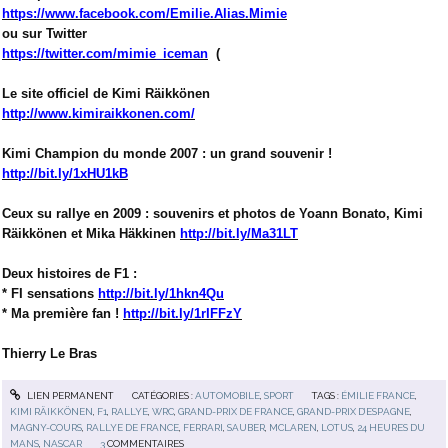
https://www.facebook.com/Emilie.Alias.Mimie
ou sur Twitter
https://twitter.com/mimie_iceman
(
Le site officiel de Kimi Räikkönen
http://www.kimiraikkonen.com/
Kimi Champion du monde 2007 : un grand souvenir !
http://bit.ly/1xHU1kB
Ceux su rallye en 2009 : souvenirs et photos de Yoann Bonato, Kimi
Räikkönen et Mika Häkkinen
http://bit.ly/Ma31LT
Deux histoires de F1 :
* FI sensations
http://bit.ly/1hkn4Qu
* Ma première fan !
http://bit.ly/1rIFFzY
Thierry Le Bras
LIEN PERMANENT
CATÉGORIES :
AUTOMOBILE
,
SPORT
TAGS :
ÉMILIE FRANCE
,
KIMI RÄIKKÖNEN
,
F1
,
RALLYE
,
WRC
,
GRAND-PRIX DE FRANCE
,
GRAND-PRIX D’ESPAGNE
,
MAGNY-COURS
,
RALLYE DE FRANCE
,
FERRARI
,
SAUBER
,
MCLAREN
,
LOTUS
,
24 HEURES DU
MANS
,
NASCAR
3
COMMENTAIRES