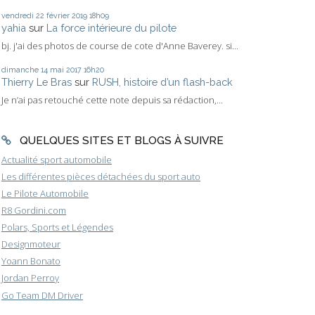
vendredi 22
février 2019
18h09
yahia
sur
La force intérieure du pilote
bj. j'ai des photos de course de cote d'Anne Baverey. si...
dimanche 14
mai 2017
16h20
Thierry Le Bras
sur
RUSH, histoire d’un flash-back
Je n’ai pas retouché cette note depuis sa rédaction,...
QUELQUES SITES ET BLOGS À SUIVRE
Actualité sport automobile
Les différentes pièces détachées du sport auto
Le Pilote Automobile
R8 Gordini.com
Polars, Sports et Légendes
Designmoteur
Yoann Bonato
Jordan Perroy
Go Team DM Driver