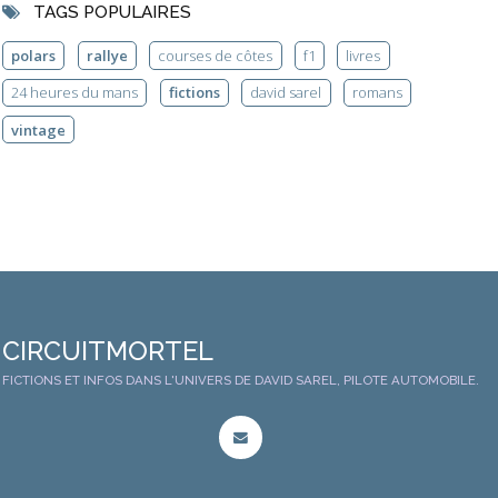
TAGS POPULAIRES
polars
rallye
courses de côtes
f1
livres
24 heures du mans
fictions
david sarel
romans
vintage
CIRCUITMORTEL
FICTIONS ET INFOS DANS L'UNIVERS DE DAVID SAREL, PILOTE AUTOMOBILE.