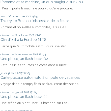
L’homme et sa machine, un duo magique sur 2 ou...
Peu importe la machine pourvu qu’elle procure...
lundi 06
novembre 2017
15h53
Thierry Le Bras ou l’obsession de la fiction...
Romans et nouvelles automobiles, je suis là !...
dimanche 22
octobre 2017
16h10
Clin d’œil à la Ford 20 M TS
Parce que l’automobile est toujours une star...
dimanche 24
septembre 2017
12h34
Une photo, un flash-back (4)
Retour sur les courses de côtes dans l’Ouest...
jeudi 31
août 2017
16h03
Carte postale auto moto à un pote de vacances
Voyage dans le temps, flash-back au cœur des sixties...
dimanche 13
août 2017
17h09
Une photo, un flash-back (3)
Une scène au Mont-Dore – Chambon-sur-Lac...
jeudi 27
juillet 2017
18h46