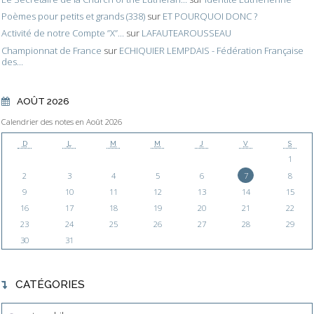
Poèmes pour petits et grands (338)
sur
ET POURQUOI DONC ?
Activité de notre Compte ”X”...
sur
LAFAUTEAROUSSEAU
Championnat de France
sur
ECHIQUIER LEMPDAIS - Fédération Française
des...
AOÛT 2026
Calendrier des notes en Août 2026
D
L
M
M
J
V
S
1
2
3
4
5
6
7
8
9
10
11
12
13
14
15
16
17
18
19
20
21
22
23
24
25
26
27
28
29
30
31
CATÉGORIES