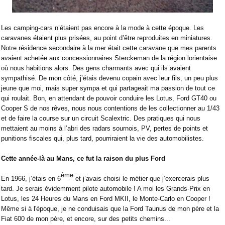
Les camping-cars n’étaient pas encore à la mode à cette époque. Les
caravanes étaient plus prisées, au point d’être reproduites en miniatures.
Notre résidence secondaire à la mer était cette caravane que mes parents
avaient achetée aux concessionnaires Sterckeman de la région lorientaise
où nous habitions alors. Des gens charmants avec qui ils avaient
sympathisé. De mon côté, j’étais devenu copain avec leur fils, un peu plus
jeune que moi, mais super sympa et qui partageait ma passion de tout ce
qui roulait. Bon, en attendant de pouvoir conduire les Lotus, Ford GT40 ou
Cooper S de nos rêves, nous nous contentions de les collectionner au 1/43
et de faire la course sur un circuit Scalextric. Des pratiques qui nous
mettaient au moins à l’abri des radars sournois, PV, pertes de points et
punitions fiscales qui, plus tard, pourriraient la vie des automobilistes.
Cette année-là au Mans, ce fut la raison du plus Ford
ème
En 1966, j’étais en 6
et j’avais choisi le métier que j’exercerais plus
tard. Je serais évidemment pilote automobile ! A moi les Grands-Prix en
Lotus, les 24 Heures du Mans en Ford MKII, le Monte-Carlo en Cooper !
Même si à l'époque, je ne conduisais que la Ford Taunus de mon père et la
Fiat 600 de mon père, et encore, sur des petits chemins...