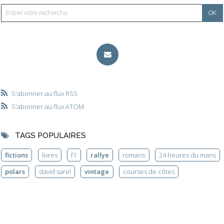
S'abonner au flux RSS
S'abonner au flux ATOM
TAGS POPULAIRES
fictions
livres
f1
rallye
romans
24 heures du mans
polars
david sarel
vintage
courses de côtes