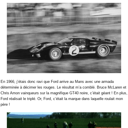
En 1966, j’étais donc ravi que Ford arrive au Mans avec une armada
déterminée à décimer les rouges. Le résultat m’a comblé. Bruce McLaren et
Chris Amon vainqueurs sur la magnifique GT40 noire, c’était géant ! En plus,
Ford réalisait le triplé. Or, Ford, c’était la marque dans laquelle roulait mon
père !