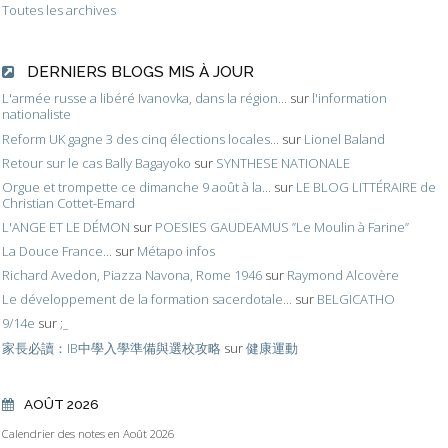
Toutes les archives
DERNIERS BLOGS MIS À JOUR
L'armée russe a libéré Ivanovka, dans la région...
sur
l'information
nationaliste
Reform UK gagne 3 des cinq élections locales...
sur
Lionel Baland
Retour sur le cas Bally Bagayoko
sur
SYNTHESE NATIONALE
Orgue et trompette ce dimanche 9 août à la...
sur
LE BLOG LITTÉRAIRE de
Christian Cottet-Emard
L'ANGE ET LE DÉMON
sur
POESIES GAUDEAMUS ”Le Moulin à Farine”
La Douce France...
sur
Métapo infos
Richard Avedon, Piazza Navona, Rome 1946
sur
Raymond Alcovère
Le développement de la formation sacerdotale...
sur
BELGICATHO
9/14e
sur
;_
家長必讀：IB中學入學準備與選校攻略
sur
健康運動
AOÛT 2026
Calendrier des notes en Août 2026