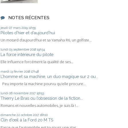
NOTES RÉCENTES
jeudi 07
mars 2019
11h55
Pilotes d’hier et d’aujourd’hui
Un motard d’aujourd’hui et sa Yamaha R6, un golfiste...
lundi 03
septembre 2018
19h34
La force intérieure du pilote
Elle influence forcément la qualité de ses...
mardi 13
février 2018
17h48
L’homme et sa machine, un duo magique sur 2 ou...
Peu importe la machine pourvu qu’elle procure...
lundi 06
novembre 2017
15h53
Thierry Le Bras ou l’obsession de la fiction...
Romans et nouvelles automobiles, je suis là !...
dimanche 22
octobre 2017
16h10
Clin d’œil à la Ford 20 M TS
Parce que l’automobile est toujours une star...