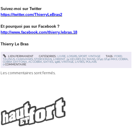
Suivez-moi sur Twitter
https://twitter.com/ThierryLeBras2
Et pourquoi pas sur Facebook ?
http://www.facebook.com/thierry.lebras.18
Thierry Le Bras
LIEN PERMANENT
CATÉGORIES :
LIVRE
,
LOISIRS
,
SPORT
,
VINTAGE
TAGS :
FORD
,
TAUNUS
,
CARAVANES
,
STERCKMAN
,
LORIENT
,
24 HEURES DU MANS
,
GT40
,
GT40 MKII
,
COBRA
,
COBRA DAYTONA
,
AC COBRA
,
SIXTIES
,
1966
,
VINTAGE
,
LIVRES
,
POLARS
0
COMMENTAIRE
Les commentaires sont fermés.