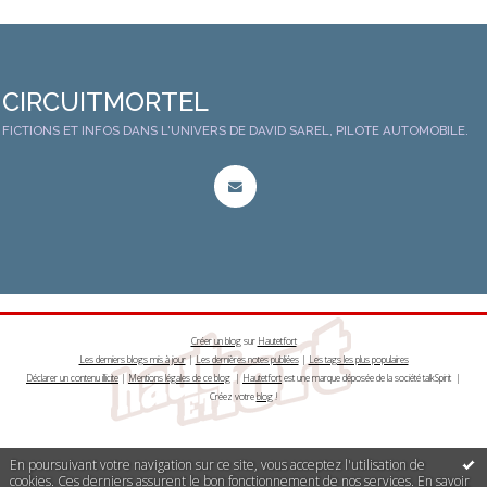
CIRCUITMORTEL
FICTIONS ET INFOS DANS L'UNIVERS DE DAVID SAREL, PILOTE AUTOMOBILE.
Créer un blog
sur
Hautetfort
Les derniers blogs mis à jour
|
Les dernières notes publiées
|
Les tags les plus populaires
Déclarer un contenu illicite
|
Mentions légales de ce blog
|
Hautetfort
est une marque déposée de la société talkSpirit |
Créez votre
blog
!
En poursuivant votre navigation sur ce site, vous acceptez l'utilisation de
cookies. Ces derniers assurent le bon fonctionnement de nos services.
En savoir