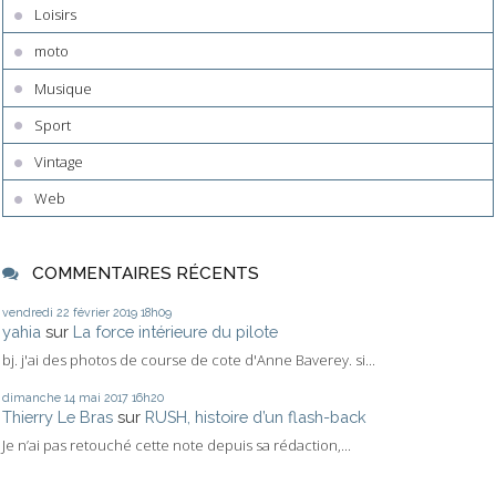
Loisirs
moto
Musique
Sport
Vintage
Web
COMMENTAIRES RÉCENTS
vendredi 22
février 2019
18h09
yahia
sur
La force intérieure du pilote
bj. j'ai des photos de course de cote d'Anne Baverey. si...
dimanche 14
mai 2017
16h20
Thierry Le Bras
sur
RUSH, histoire d’un flash-back
Je n’ai pas retouché cette note depuis sa rédaction,...