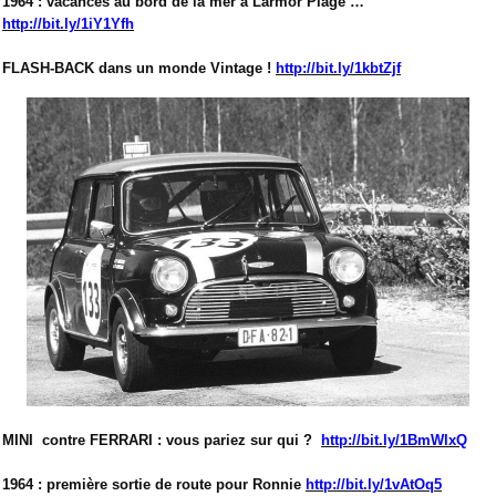
1964 : vacances au bord de la mer à Larmor Plage …
http://bit.ly/1iY1Yfh
FLASH-BACK dans un monde Vintage !
http://bit.ly/1kbtZjf
MINI
contre FERRARI : vous pariez sur qui ?
http://bit.ly/1BmWlxQ
1964 : première sortie de route pour Ronnie
http://bit.ly/1vAtOq5