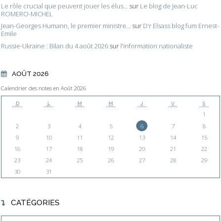
Le rôle crucial que peuvent jouer les élus...
sur
Le blog de Jean-Luc
ROMERO-MICHEL
Jean-Georges Humann, le premier ministre...
sur
D'r Elsass blog fum Ernest-
Emile
Russie-Ukraine : Bilan du 4 août 2026
sur
l'information nationaliste
AOÛT 2026
Calendrier des notes en Août 2026
D
L
M
M
J
V
S
1
2
3
4
5
6
7
8
9
10
11
12
13
14
15
16
17
18
19
20
21
22
23
24
25
26
27
28
29
30
31
CATÉGORIES