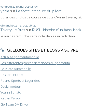
vendredi 22
février 2019
18h09
yahia
sur
La force intérieure du pilote
bj. j'ai des photos de course de cote d'Anne Baverey. si...
dimanche 14
mai 2017
16h20
Thierry Le Bras
sur
RUSH, histoire d’un flash-back
Je n’ai pas retouché cette note depuis sa rédaction,...
QUELQUES SITES ET BLOGS À SUIVRE
Actualité sport automobile
Les différentes pièces détachées du sport auto
Le Pilote Automobile
R8 Gordini.com
Polars, Sports et Légendes
Designmoteur
Yoann Bonato
Jordan Perroy
Go Team DM Driver