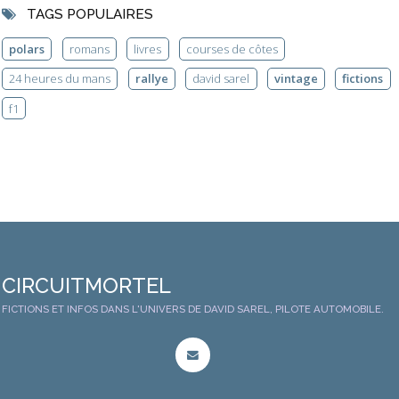
TAGS POPULAIRES
polars
romans
livres
courses de côtes
24 heures du mans
rallye
david sarel
vintage
fictions
f1
CIRCUITMORTEL
FICTIONS ET INFOS DANS L'UNIVERS DE DAVID SAREL, PILOTE AUTOMOBILE.