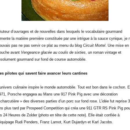
Auteur d’ouvrages et de nouvelles dans lesquels le vocabulaire gourmand
imente la matière première constituée par une intrigue à la sauce cynique, je 
ouvais pas ne pas servir ce plat au menu du blog
Circuit Mortel
. Une mise en
ouche avant
Vengeance glacée au coulis de sixties
, un roman vintage et
ésolument gourmand sur fond de course automobile.
es pilotes qui savent faire avancer leurs cantines
’univers culinaire inspire le monde automobile. Tout est bon dans le cochon. 
971, Porsche engagea au Mans une 917 Pink Pig avec une décoration
 charcutière » des diverses parties d’un porc sur fond rose. L’idée fut reprise 
ns plus tard par Prospeed Competition qui créa une 911 GTR RS Pink Pig pou
es 24 Heures de Zolder (photo en tête de cette note). Elle était confiée à
’équipage Rudi Penders, Franz Lamot, Kurt Dujardyn et Karl Jacobs.