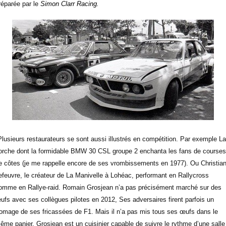
réparée par le
Simon Clarr Racing.
Plusieurs restaurateurs se sont aussi illustrés en compétition. Par exemple La
orche dont la formidable BMW 30 CSL groupe 2 enchanta les fans de courses
e côtes (je me rappelle encore de ses vrombissements en 1977). Ou Christia
efeuvre, le créateur de La Manivelle à Lohéac, performant en Rallycross
omme en Rallye-raid. Romain Grosjean n’a pas précisément marché sur des
ufs avec ses collègues pilotes en 2012, Ses adversaires firent parfois un
romage de ses fricassées de F1. Mais il n’a pas mis tous ses œufs dans le
ême panier. Grosjean est un cuisinier capable de suivre le rythme d’une salle