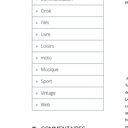
p
Droit
Film
Livre
Loisirs
moto
Musique
Sport
T
Vintage
d
L
Web
c
œ
f
m