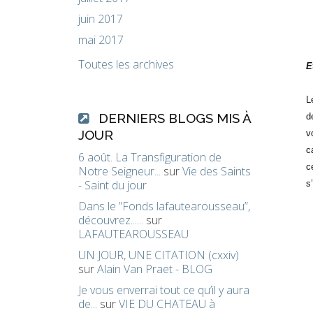
juin 2017
mai 2017
Toutes les archives
E
L
DERNIERS BLOGS MIS À
d
JOUR
v
c
6 août. La Transfiguration de
c
Notre Seigneur...
sur
Vie des Saints
- Saint du jour
s
Dans le ”Fonds lafautearousseau”,
découvrez......
sur
LAFAUTEAROUSSEAU
UN JOUR, UNE CITATION (cxxiv)
sur
Alain Van Praet - BLOG
Je vous enverrai tout ce qu’il y aura
de...
sur
VIE DU CHATEAU à