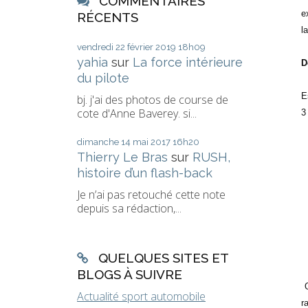
COMMENTAIRES
e
RÉCENTS
l
vendredi 22
février 2019
18h09
yahia
sur
La force intérieure
D
du pilote
E
bj. j'ai des photos de course de
cote d'Anne Baverey. si...
3
dimanche 14
mai 2017
16h20
Thierry Le Bras
sur
RUSH,
histoire d’un flash-back
Je n’ai pas retouché cette note
depuis sa rédaction,...
QUELQUES SITES ET
BLOGS À SUIVRE
Actualité sport automobile
r