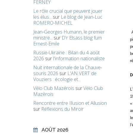
FERNEY
Le rôle crucial que peuvent jouer
les élus...
sur
Le blog de Jean-Luc
ROMERO-MICHEL
Jean-Georges Humann, le premier
ministre...
sur
D'r Elsass blog fum
p
Ernest-Emile
p
Russie-Ukraine : Bilan du 4 août
b
2026
sur
l'information nationaliste
r
Nuit internationale de la Chauve-
souris 2026
sur
L'AN VERT de
D
Vouziers : écologie et...
Vélo Club Mazérois
sur
Vélo Club
L
Mazèrois
1
Rencontre entre Illusion et Allusion
«
sur
Réflexions du Miroir
a
l
l
AOÛT 2026