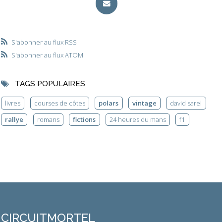
S'abonner au flux RSS
S'abonner au flux ATOM
TAGS POPULAIRES
livres
courses de côtes
polars
vintage
david sarel
rallye
romans
fictions
24 heures du mans
f1
CIRCUITMORTEL