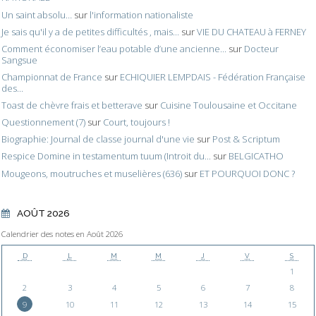
Un saint absolu…
sur
l'information nationaliste
Je sais qu'il y a de petites difficultés , mais...
sur
VIE DU CHATEAU à FERNEY
Comment économiser l’eau potable d’une ancienne...
sur
Docteur
Sangsue
Championnat de France
sur
ECHIQUIER LEMPDAIS - Fédération Française
des...
Toast de chèvre frais et betterave
sur
Cuisine Toulousaine et Occitane
Questionnement (7)
sur
Court, toujours !
Biographie: Journal de classe journal d'une vie
sur
Post & Scriptum
Respice Domine in testamentum tuum (Introit du...
sur
BELGICATHO
Mougeons, moutruches et muselières (636)
sur
ET POURQUOI DONC ?
AOÛT 2026
Calendrier des notes en Août 2026
D
L
M
M
J
V
S
1
2
3
4
5
6
7
8
9
10
11
12
13
14
15