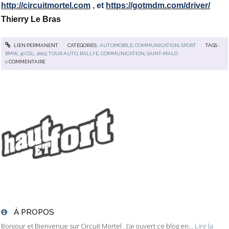
http://circuitmortel.com
, et
https://gotmdm.com/driver/
Thierry Le Bras
LIEN PERMANENT
CATÉGORIES :
AUTOMOBILE
,
COMMUNICATION
,
SPORT
TAGS :
BMW
,
30 CSL
,
2002
,
TOUR AUTO
,
RALLYE
,
COMMUNICATION
,
SAINT-MALO
0
COMMENTAIRE
À PROPOS
Bonjour et Bienvenue sur Circuit Mortel . J’ai ouvert ce blog en...
Lire la