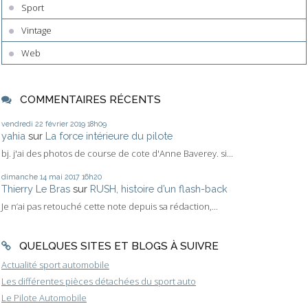
Sport
Vintage
Web
COMMENTAIRES RÉCENTS
vendredi 22
février 2019
18h09
yahia
sur
La force intérieure du pilote
bj. j'ai des photos de course de cote d'Anne Baverey. si...
dimanche 14
mai 2017
16h20
Thierry Le Bras
sur
RUSH, histoire d’un flash-back
Je n’ai pas retouché cette note depuis sa rédaction,...
QUELQUES SITES ET BLOGS À SUIVRE
Actualité sport automobile
Les différentes pièces détachées du sport auto
Le Pilote Automobile