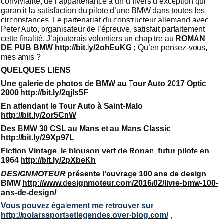
convivialité, de l’appartenance à un univers d’exception qui
garantit la satisfaction du pilote d’une BMW dans toutes les
circonstances .Le partenariat du constructeur allemand avec
Peter Auto, organisateur de l’épreuve, satisfait parfaitement
cette finalité. J’ajouterais volontiers un chapitre au
ROMAN
DE PUB BMW
http://bit.ly/2ohEuKG
;
Qu’en pensez-vous,
mes amis ?
QUELQUES LIENS
Une galerie de photos de BMW au Tour Auto 2017 Optic
2000
http://bit.ly/2qjls5F
En attendant le Tour Auto à Saint-Malo
http://bit.ly/2or5CnW
Des BMW 30 CSL au Mans et au Mans Classic
http://bit.ly/29Xp97L
Fiction Vintage, le blouson vert de Ronan, futur pilote en
1964
http://bit.ly/2pXbeKh
DESIGNMOTEUR
présente l’ouvrage 100 ans de design
BMW
http://www.designmoteur.com/2016/02/livre-bmw-100-
ans-de-design/
Vous pouvez également me retrouver sur
http://polarssportsetlegendes.over-blog.com/
,