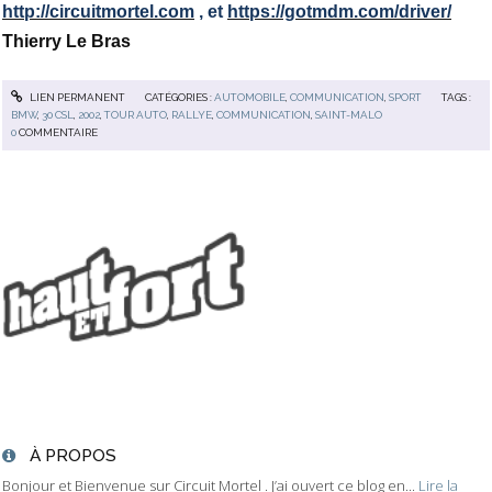
http://circuitmortel.com
, et
https://gotmdm.com/driver/
Thierry Le Bras
LIEN PERMANENT
CATÉGORIES :
AUTOMOBILE
,
COMMUNICATION
,
SPORT
TAGS :
BMW
,
30 CSL
,
2002
,
TOUR AUTO
,
RALLYE
,
COMMUNICATION
,
SAINT-MALO
0
COMMENTAIRE
À PROPOS
Bonjour et Bienvenue sur Circuit Mortel . J’ai ouvert ce blog en...
Lire la