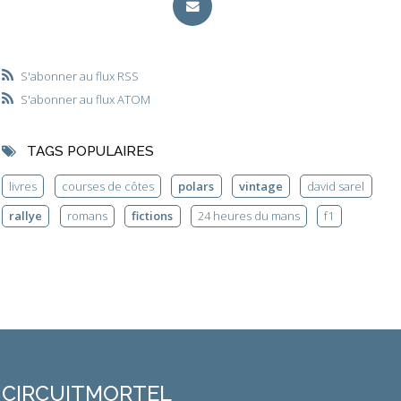
S'abonner au flux RSS
S'abonner au flux ATOM
TAGS POPULAIRES
livres
courses de côtes
polars
vintage
david sarel
rallye
romans
fictions
24 heures du mans
f1
CIRCUITMORTEL