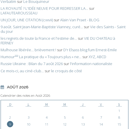
Verbatim
sur
Le Bouquineur
LA ROYAUTÉ ? L'IDÉE NEUVE POUR REDRESSER LA...
sur
LAFAUTEAROUSSEAU
UN JOUR, UNE CITATION (cxxvii)
sur
Alain Van Praet - BLOG
9 août. Saint Jean-Marie-Baptiste Vianney, curé...
sur
Vie des Saints - Saint
du jour
les regrets de toute la France et l'estime de...
sur
VIE DU CHATEAU à
FERNEY
Mulhouse libérée… brièvement !
sur
D'r Elsass blog fum Ernest-Emile
Humour²²² La pratique du « Toujours plus » ne...
sur
XYZ, ABCD
Russie Ukraine : Bilan du 7 août 2026
sur
l'information nationaliste
Ce mois-ci, au ciné-club...
sur
le croquis de côté
AOÛT 2026
Calendrier des notes en Août 2026
D
L
M
M
J
V
S
1
2
3
4
5
6
7
8
9
10
11
12
13
14
15