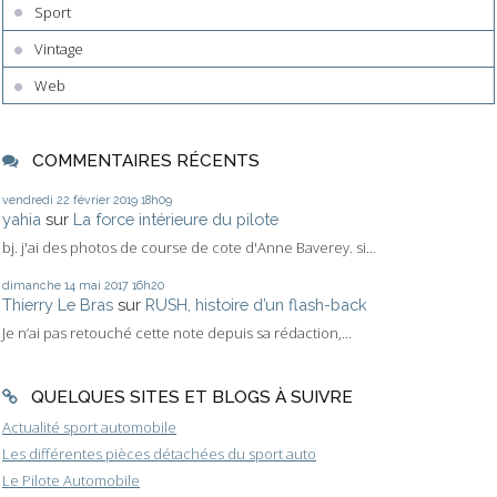
Sport
Vintage
Web
COMMENTAIRES RÉCENTS
vendredi 22
février 2019
18h09
yahia
sur
La force intérieure du pilote
bj. j'ai des photos de course de cote d'Anne Baverey. si...
dimanche 14
mai 2017
16h20
Thierry Le Bras
sur
RUSH, histoire d’un flash-back
Je n’ai pas retouché cette note depuis sa rédaction,...
QUELQUES SITES ET BLOGS À SUIVRE
Actualité sport automobile
Les différentes pièces détachées du sport auto
Le Pilote Automobile