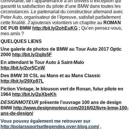
convivialité, de l’appartenance à un univers d’exception qui
garantit la satisfaction du pilote d’une BMW dans toutes les
circonstances .Le partenariat du constructeur allemand avec
Peter Auto, organisateur de l’épreuve, satisfait parfaitement
cette finalité. J’ajouterais volontiers un chapitre au
ROMAN
DE PUB BMW
http://bit.ly/2ohEuKG
;
Qu’en pensez-vous,
mes amis ?
QUELQUES LIENS
Une galerie de photos de BMW au Tour Auto 2017 Optic
2000
http://bit.ly/2qjls5F
En attendant le Tour Auto à Saint-Malo
http://bit.ly/2or5CnW
Des BMW 30 CSL au Mans et au Mans Classic
http://bit.ly/29Xp97L
Fiction Vintage, le blouson vert de Ronan, futur pilote en
1964
http://bit.ly/2pXbeKh
DESIGNMOTEUR
présente l’ouvrage 100 ans de design
BMW
http://www.designmoteur.com/2016/02/livre-bmw-100-
ans-de-design/
Vous pouvez également me retrouver sur
http://polarssportsetlegendes.over-blog.com/
,