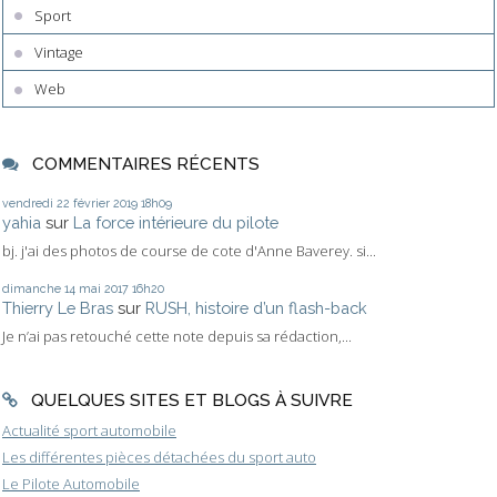
Sport
Vintage
Web
COMMENTAIRES RÉCENTS
vendredi 22
février 2019
18h09
yahia
sur
La force intérieure du pilote
bj. j'ai des photos de course de cote d'Anne Baverey. si...
dimanche 14
mai 2017
16h20
Thierry Le Bras
sur
RUSH, histoire d’un flash-back
Je n’ai pas retouché cette note depuis sa rédaction,...
QUELQUES SITES ET BLOGS À SUIVRE
Actualité sport automobile
Les différentes pièces détachées du sport auto
Le Pilote Automobile