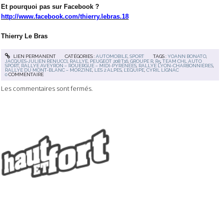
Et pourquoi pas sur Facebook ?
http://www.facebook.com/thierry.lebras.18
Thierry Le Bras
LIEN PERMANENT
CATÉGORIES :
AUTOMOBILE
,
SPORT
TAGS :
YOANN BONATO
,
JACQUES-JULIEN RENUCCI
,
RALLYE
,
PEUGEOT 208 T16
,
GROUPE R
,
R5
,
TEAM CHL AUTO
SPORT
,
RALLYE AVEYRON – ROUERGUE – MIDI-PYRÉNÉES
,
RALLYE LYON-CHARBONNIÈRES
,
RALLYE DU MONT-BLANC – MORZINE
,
LES 2 ALPES
,
L’EQUIPE
,
CYRIL LIGNAC
0
COMMENTAIRE
Les commentaires sont fermés.