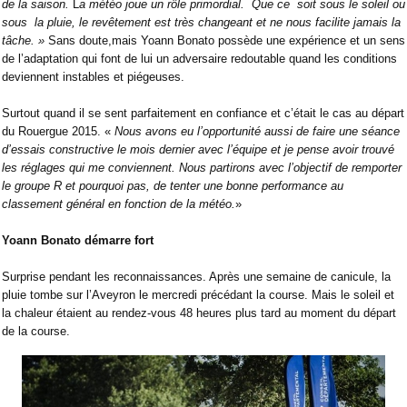
de la saison.
L
a
météo joue
un
rôle
primordial.
Que
ce
soit
sous
le
soleil
ou
sous
la
pluie,
le
revêtement
est
très
changeant
et
ne
nous
facilite
jamais
la
tâche. »
Sans doute,mais Yoann Bonato possède une expérience et un sens
de l’adaptation qui font de lui un adversaire redoutable quand les conditions
deviennent instables et piégeuses.
Surtout quand il se sent parfaitement en confiance et c’était le cas au départ
du Rouergue 2015. «
Nous avons eu l’opportunité aussi de faire une séance
d’essais
constructive le mois dernier avec l’équipe et je pense avoir trouvé
les réglages qui me conviennent. Nous partirons avec l’objectif de remporter
le groupe R et pourquoi pas, de tenter une bonne performance au
classement général en fonction de la météo.
»
Yoann Bonato démarre fort
Surprise pendant les reconnaissances. Après une semaine de canicule, la
pluie tombe sur l’Aveyron le mercredi précédant la course. Mais le soleil et
la chaleur étaient au rendez-vous 48 heures plus tard au moment du départ
de la course.