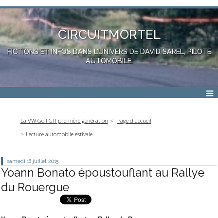
CIRCUITMORTEL
FICTIONS ET INFOS DANS L'UNIVERS DE DAVID SAREL, PILOTE
AUTOMOBILE.
La VW Golf GTI première génération
Page d'accueil
Lecture automobile estivale
samedi 18
juillet 2015
Yoann Bonato époustouflant au Rallye
du Rouergue