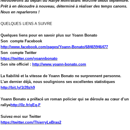
retrouverons au départ du Rallye Mont-Blanc Morzine début septembre.
Prêt à en découdre à nouveau, déterminé à réaliser des temps canons.
Nous en reparlerons !
QUELQUES LIENS A SUIVRE
Quelques liens pour en savoir plus sur Yoann Bonato
Son
compte
Facebook
http://www.facebook.com/pages/Yoann-Bonato/68465946477
Son
compte Twitter
https://twitter.com/yoannbonato
Son site officiel :
http://www.yoann-bonato.com
La fiabilité et la vitesse de Yoann Bonato ne surprennent personne.
L’an dernier déjà, nous soulignions ses excellentes statistiques
http://bit.ly/1t39zh9
Yoann Bonato a préfacé un roman policier qui se déroule au cœur d’un
rallye
http://0z.fr/qEq-F
Suivez-moi sur Twitter
https://twitter.com/ThierryLeBras2