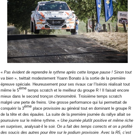
«
Pas évident de reprendre le rythme après cette longue pause ! Sinon tout
va bien
», twittait modestement Yoann Bonato à la sortie de la première
épreuve spéciale. Heureusement pour ses rivaux car l’Isérois réalisait tout
ème
même le 5
temps scratch et le meilleur du groupe R ! Il faisait encore
mieux dans le second tronçon chronométré. Troisième temps scratch
malgré une perte de freins. Une grosse performance qui lui permettait de
ème
conquérir la 3
place provisoire au général tout en dominant le groupe R
de la tête et des épaules. La suite de la première journée du rallye allait se
poursuivre sur le même rythme. «
Une journée plutôt positive et même riche
en surprises
, analysait-il le soir. O
n a fait des temps corrects et on a profité
des soucis des autres pour être sur le podium provisoire. Avec la R5, c’est