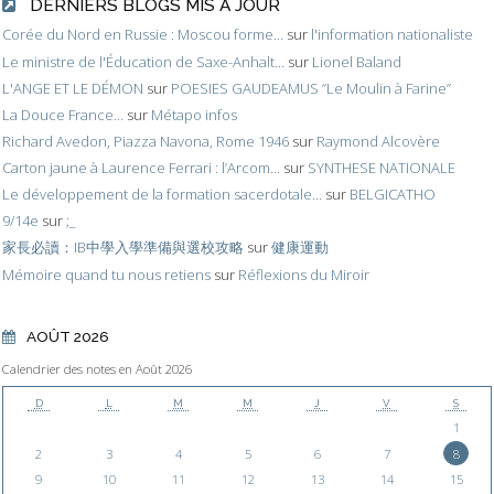
DERNIERS BLOGS MIS À JOUR
Corée du Nord en Russie : Moscou forme...
sur
l'information nationaliste
Le ministre de l'Éducation de Saxe-Anhalt...
sur
Lionel Baland
L'ANGE ET LE DÉMON
sur
POESIES GAUDEAMUS ”Le Moulin à Farine”
La Douce France...
sur
Métapo infos
Richard Avedon, Piazza Navona, Rome 1946
sur
Raymond Alcovère
Carton jaune à Laurence Ferrari : l’Arcom...
sur
SYNTHESE NATIONALE
Le développement de la formation sacerdotale...
sur
BELGICATHO
9/14e
sur
;_
家長必讀：IB中學入學準備與選校攻略
sur
健康運動
Mémoire quand tu nous retiens
sur
Réflexions du Miroir
AOÛT 2026
Calendrier des notes en Août 2026
D
L
M
M
J
V
S
1
2
3
4
5
6
7
8
9
10
11
12
13
14
15