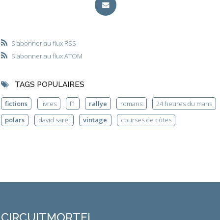
S'abonner au flux RSS
S'abonner au flux ATOM
TAGS POPULAIRES
fictions
livres
f1
rallye
romans
24 heures du mans
polars
david sarel
vintage
courses de côtes
CIRCUITMORTEL