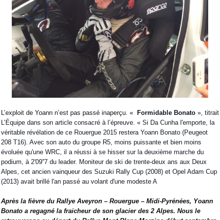
L’exploit de Yoann n’est pas passé inaperçu. «
Formidable Bonato
», titrait
L’Équipe dans son article consacré à l’épreuve. « Si Da Cunha l'emporte, la
véritable révélation de ce Rouergue 2015 restera Yoann Bonato (Peugeot
208 T16). Avec son auto du groupe R5, moins puissante et bien moins
évoluée qu'une WRC, il a réussi à se hisser sur la deuxième marche du
podium, à 2'09''7 du leader. Moniteur de ski de trente-deux ans aux Deux
Alpes, cet ancien vainqueur des Suzuki Rally Cup (2008) et Opel Adam Cup
(2013) avait brillé l'an passé au volant d'une modeste A
Après la fièvre du
Rallye Aveyron – Rouergue – Midi-Pyrénées, Yoann
Bonato a regagné la fraicheur de son glacier des 2 Alpes. Nous le