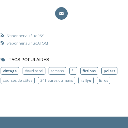
S'abonner au flux RSS
S'abonner au flux ATOM
TAGS POPULAIRES
vintage
david sarel
romans
f1
fictions
polars
courses de côtes
24 heures du mans
rallye
livres