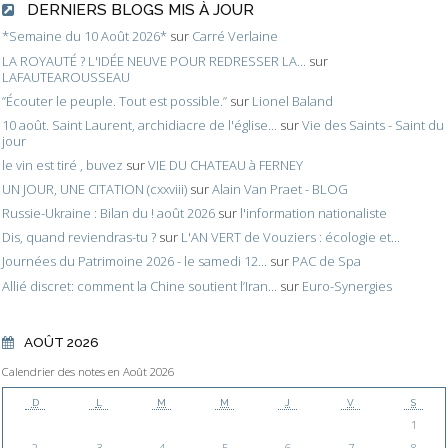
DERNIERS BLOGS MIS À JOUR
*Semaine du 10 Août 2026*
sur
Carré Verlaine
LA ROYAUTÉ ? L'IDÉE NEUVE POUR REDRESSER LA...
sur
LAFAUTEAROUSSEAU
”Écouter le peuple. Tout est possible.”
sur
Lionel Baland
10 août. Saint Laurent, archidiacre de l'église...
sur
Vie des Saints - Saint du
jour
le vin est tiré , buvez
sur
VIE DU CHATEAU à FERNEY
UN JOUR, UNE CITATION (cxxviii)
sur
Alain Van Praet - BLOG
Russie-Ukraine : Bilan du ! août 2026
sur
l'information nationaliste
Dis, quand reviendras-tu ?
sur
L'AN VERT de Vouziers : écologie et...
Journées du Patrimoine 2026 - le samedi 12...
sur
PAC de Spa
Allié discret: comment la Chine soutient l’Iran...
sur
Euro-Synergies
AOÛT 2026
Calendrier des notes en Août 2026
D
L
M
M
J
V
S
1
2
3
4
5
6
7
8