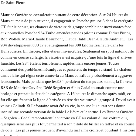
De Saint-Pierre.
Maurice Ouvière se consolerait pourtant de cette déception. Aux 24 Heures du
Mans au mois de juin suivant, il engagerait sa Porsche groupe 3 dans la catégorie
GT. Sur le papier, ses chances de victoire de groupe semblaient inexistantes face
aux nouvelles Porsche 934 Turbo amenées par des pilotes comme Didier Pironi,
Bob Wollek, Marie-Claude Beaumont, Claude Haldi, Jean-Claude Andruet… Les
934 développaient 600 cv et atteignaient les 300 kilomètres/heure dans les
Hunaudières. En théorie, elles étaient invincibles. Seulement en sport automobile
comme en course au large, la victoire n’est acquise qu’une fois la ligne d’arrivée
franchie. Les 934 étaient terriblement rapides mais encore jeunes. Toutes
connurent des problèmes mécaniques et passèrent du temps au stand. La chaleur
caniculaire qui régna cette année-là au Mans contribua probablement à aggraver
leurs soucis. Mais pendant que les 934 perdaient du temps aux stands, la Carrera
RSR de Maurice Ouvière, Dédé Segolen et Alain Gadal tournait comme une
horloge et prenait la tête de la catégorie. A 16 heures le dimanche après-midi, ce
fut elle qui franchit la ligne d’arrivée en tête des voitures du groupe 4. David avait
vaincu Goliath. Si Lafontaine avait été en vie, la course lui aurait sans doute
inspiré une seconde version de la fable
Le lièvre et la tortue
. Les Bretons Ouvière
– Segolen – Gadal remportaient la victoire en GT au volant d’une voiture qui,
quelques semaines plus tôt, permettait à son pilote de briller en rallye et en course
de côte ! Les plus jeunes risquent d’avoir du mal à me croire, et pourtant, l’histoire