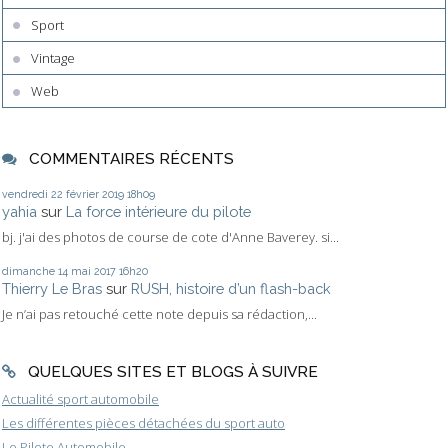
Sport
Vintage
Web
COMMENTAIRES RÉCENTS
vendredi 22
février 2019
18h09
yahia
sur
La force intérieure du pilote
bj. j'ai des photos de course de cote d'Anne Baverey. si...
dimanche 14
mai 2017
16h20
Thierry Le Bras
sur
RUSH, histoire d’un flash-back
Je n’ai pas retouché cette note depuis sa rédaction,...
QUELQUES SITES ET BLOGS À SUIVRE
Actualité sport automobile
Les différentes pièces détachées du sport auto
Le Pilote Automobile