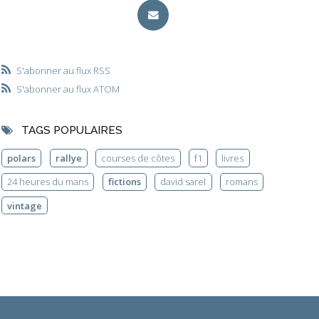
S'abonner au flux RSS
S'abonner au flux ATOM
TAGS POPULAIRES
polars
rallye
courses de côtes
f1
livres
24 heures du mans
fictions
david sarel
romans
vintage