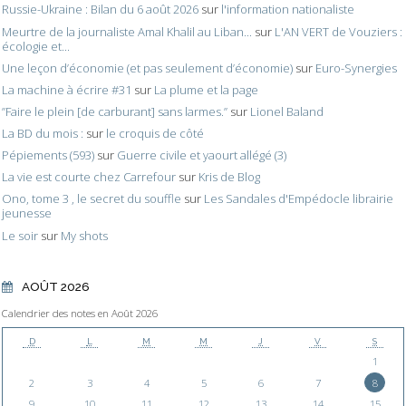
Russie-Ukraine : Bilan du 6 août 2026
sur
l'information nationaliste
Meurtre de la journaliste Amal Khalil au Liban...
sur
L'AN VERT de Vouziers :
écologie et...
Une leçon d’économie (et pas seulement d’économie)
sur
Euro-Synergies
La machine à écrire #31
sur
La plume et la page
”Faire le plein [de carburant] sans larmes.”
sur
Lionel Baland
La BD du mois :
sur
le croquis de côté
Pépiements (593)
sur
Guerre civile et yaourt allégé (3)
La vie est courte chez Carrefour
sur
Kris de Blog
Ono, tome 3 , le secret du souffle
sur
Les Sandales d'Empédocle librairie
jeunesse
Le soir
sur
My shots
AOÛT 2026
Calendrier des notes en Août 2026
D
L
M
M
J
V
S
1
2
3
4
5
6
7
8
9
10
11
12
13
14
15