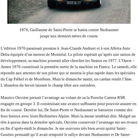
1976, Guillaume de Saint-Pierre se battra contre Nusbaumer
jusqu’aux derniers mères de course
L’édition 1976 paraissait promise à
Jean-Claude Andruet et à son Alfetta Auto
Delta équipée d’un moteur de Montréal. Le pilote espérait qu’après une saison de
développement, sa machine pourrait aller chercher les Stratos en 1977. L’Ouest –
Armor 1976 constituait la première sortie de la machine en France. Le samedi, elle
répondit aux attentes de son pilote qui se montra le plus rapide dans les spéciales
du Cap Fréhel et de Montbran. Mais le dimanche matin, un cardan rendit l’âme.
L’abandon du favori laissait le champ libre aux outsiders.
Maurice Ouvière prenait l’avantage au volant de sa la Porsche Carrera RSR
engagée en groupe 3. Il construisait une avance suffisante pour pouvoir assurer en
fin de course. Derrière lui, De Saint-Pierre et Nusbaumer se battaient comme des
fous furieux avec leurs Berlinettes Alpine. Mais la messe semblait dite. Malgré un
tête à queue dans la dernière spéciale, Ouvière conservait l’avantage sur ses rivaux
en fin d’après-midi le dimanche. Je me souviens très bien avoir quitté Saint-
Gouëno persuadé qu’il avait remporté le rallye devant Nusbaumer et De Saint-