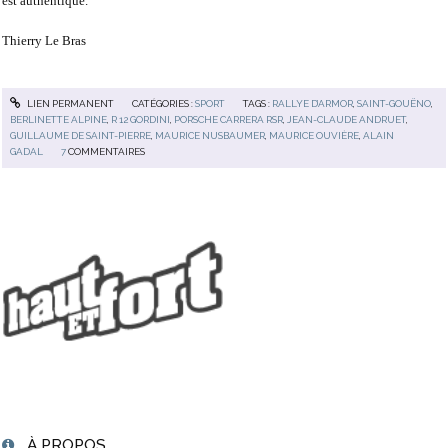
est authentique.
Thierry Le Bras
LIEN PERMANENT
CATÉGORIES :
SPORT
TAGS :
RALLYE D’ARMOR
,
SAINT-GOUËNO
,
BERLINETTE ALPINE
,
R 12 GORDINI
,
PORSCHE CARRERA RSR
,
JEAN-CLAUDE ANDRUET
,
GUILLAUME DE SAINT-PIERRE
,
MAURICE NUSBAUMER
,
MAURICE OUVIÈRE
,
ALAIN
GADAL
7
COMMENTAIRES
À PROPOS