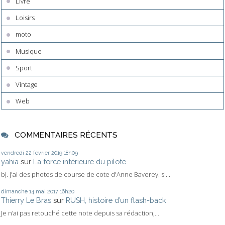
Livre
Loisirs
moto
Musique
Sport
Vintage
Web
COMMENTAIRES RÉCENTS
vendredi 22
février 2019
18h09
yahia
sur
La force intérieure du pilote
bj. j'ai des photos de course de cote d'Anne Baverey. si...
dimanche 14
mai 2017
16h20
Thierry Le Bras
sur
RUSH, histoire d’un flash-back
Je n’ai pas retouché cette note depuis sa rédaction,...