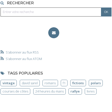
RECHERCHER
S'abonner au flux RSS
S'abonner au flux ATOM
TAGS POPULAIRES
vintage
david sarel
romans
f1
fictions
polars
courses de côtes
24 heures du mans
rallye
livres