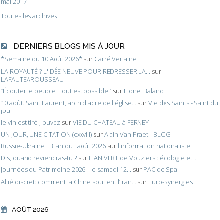
mai 2017
Toutes les archives
DERNIERS BLOGS MIS À JOUR
*Semaine du 10 Août 2026*
sur
Carré Verlaine
LA ROYAUTÉ ? L'IDÉE NEUVE POUR REDRESSER LA...
sur
LAFAUTEAROUSSEAU
”Écouter le peuple. Tout est possible.”
sur
Lionel Baland
10 août. Saint Laurent, archidiacre de l'église...
sur
Vie des Saints - Saint du
jour
le vin est tiré , buvez
sur
VIE DU CHATEAU à FERNEY
UN JOUR, UNE CITATION (cxxviii)
sur
Alain Van Praet - BLOG
Russie-Ukraine : Bilan du ! août 2026
sur
l'information nationaliste
Dis, quand reviendras-tu ?
sur
L'AN VERT de Vouziers : écologie et...
Journées du Patrimoine 2026 - le samedi 12...
sur
PAC de Spa
Allié discret: comment la Chine soutient l’Iran...
sur
Euro-Synergies
AOÛT 2026