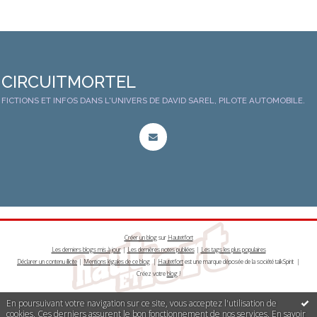
CIRCUITMORTEL
FICTIONS ET INFOS DANS L'UNIVERS DE DAVID SAREL, PILOTE AUTOMOBILE.
Créer un blog
sur
Hautetfort
Les derniers blogs mis à jour
|
Les dernières notes publiées
|
Les tags les plus populaires
Déclarer un contenu illicite
|
Mentions légales de ce blog
|
Hautetfort
est une marque déposée de la société talkSpirit |
Créez votre
blog
!
En poursuivant votre navigation sur ce site, vous acceptez l'utilisation de
cookies. Ces derniers assurent le bon fonctionnement de nos services.
En savoir