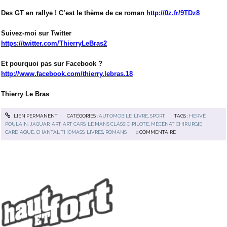
Des GT en rallye ! C’est le thème de ce roman
http://0z.fr/9TDz8
Suivez-moi sur Twitter
https://twitter.com/ThierryLeBras2
Et pourquoi pas sur Facebook ?
http://www.facebook.com/thierry.lebras.18
Thierry Le Bras
LIEN PERMANENT
CATÉGORIES :
AUTOMOBILE
,
LIVRE
,
SPORT
TAGS :
HERVÉ
POULAIN
,
JAGUAR
,
ART
,
ART CARS
,
LE MANS CLASSIC
,
PILOTE
,
MÉCÉNAT CHIRURGIE
CARDIAQUE
,
CHANTAL THOMASS
,
LIVRES
,
ROMANS
0
COMMENTAIRE