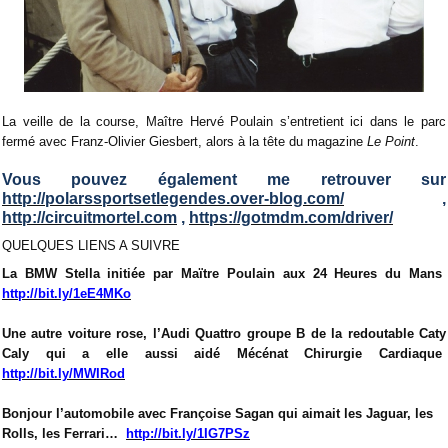
La veille de la course, Maître Hervé Poulain s’entretient ici dans le parc
fermé avec Franz-Olivier Giesbert, alors à la tête du magazine
Le Point
.
Vous pouvez également me retrouver sur
http://polarssportsetlegendes.over-blog.com/
,
http://circuitmortel.com
,
https://gotmdm.com/driver/
QUELQUES LIENS A SUIVRE
La BMW Stella initiée par Maïtre Poulain aux 24 Heures du Mans
http://bit.ly/1eE4MKo
Une autre voiture rose, l’Audi Quattro groupe B de la redoutable Caty
Caly qui a elle aussi aidé Mécénat Chirurgie Cardiaque
http://bit.ly/MWIRod
Bonjour l’automobile avec Françoise Sagan qui aimait les Jaguar, les
Rolls, les Ferrari…
http://bit.ly/1IG7PSz