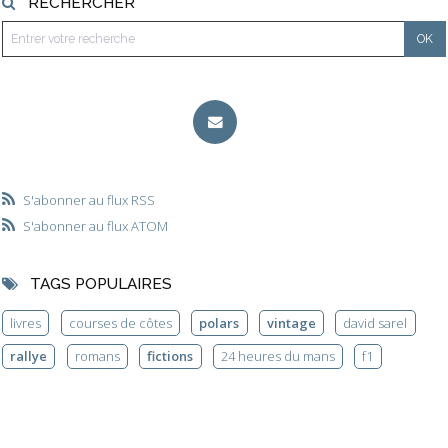
RECHERCHER
S'abonner au flux RSS
S'abonner au flux ATOM
TAGS POPULAIRES
livres
courses de côtes
polars
vintage
david sarel
rallye
romans
fictions
24 heures du mans
f1