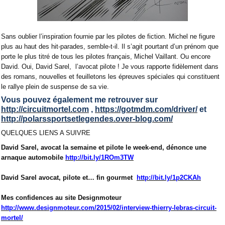
Sans oublier l’inspiration fournie par les pilotes de fiction. Michel ne figure
plus au haut des hit-parades, semble-t-il. Il s’agit pourtant d’un prénom que
porte le plus titré de tous les pilotes français, Michel Vaillant. Ou encore
David. Oui, David Sarel,
l’avocat pilote ! Je vous rapporte fidèlement dans
des romans, nouvelles et feuilletons les épreuves spéciales qui constituent
le rallye plein de suspense de sa vie.
Vous pouvez également me retrouver sur
http://circuitmortel.com
,
https://gotmdm.com/driver/
et
http://polarssportsetlegendes.over-blog.com/
QUELQUES LIENS A SUIVRE
David Sarel, avocat la semaine et pilote le week-end, dénonce une
arnaque automobile
http://bit.ly/1ROm3TW
David Sarel avocat, pilote et… fin gourmet
http://bit.ly/1p2CKAh
Mes confidences au site Designmoteur
http://www.designmoteur.com/2015/02/interview-thierry-lebras-circuit-
mortel/