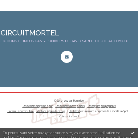
CIRCUITMORTEL
FICTIONS ET INFOS DANS L'UNIVERS DE DAVID SAREL, PILOTE AUTOMOBILE.
Créer un blog
sur
Hautetfort
Les derniers blogs mis à jour
|
Les dernières notes publiées
|
Les tags les plus populaires
Déclarer un contenu illicite
|
Mentions légales de ce blog
|
Hautetfort
est une marque déposée de la société talkSpirit |
Créez votre
blog
!
En poursuivant votre navigation sur ce site, vous acceptez l'utilisation de
cookies. Ces derniers assurent le bon fonctionnement de nos services.
En savoir