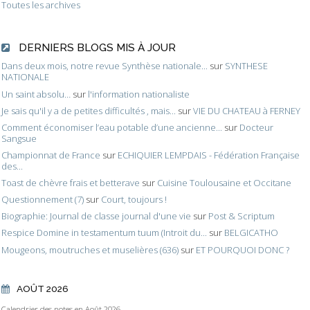
Toutes les archives
DERNIERS BLOGS MIS À JOUR
Dans deux mois, notre revue Synthèse nationale...
sur
SYNTHESE
NATIONALE
Un saint absolu…
sur
l'information nationaliste
Je sais qu'il y a de petites difficultés , mais...
sur
VIE DU CHATEAU à FERNEY
Comment économiser l’eau potable d’une ancienne...
sur
Docteur
Sangsue
Championnat de France
sur
ECHIQUIER LEMPDAIS - Fédération Française
des...
Toast de chèvre frais et betterave
sur
Cuisine Toulousaine et Occitane
Questionnement (7)
sur
Court, toujours !
Biographie: Journal de classe journal d'une vie
sur
Post & Scriptum
Respice Domine in testamentum tuum (Introit du...
sur
BELGICATHO
Mougeons, moutruches et muselières (636)
sur
ET POURQUOI DONC ?
AOÛT 2026
Calendrier des notes en Août 2026