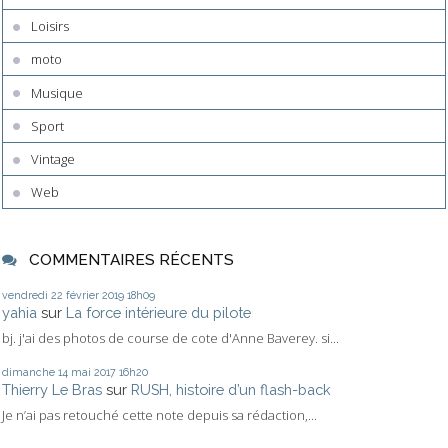
Loisirs
moto
Musique
Sport
Vintage
Web
COMMENTAIRES RÉCENTS
vendredi 22
février 2019
18h09
yahia
sur
La force intérieure du pilote
bj. j'ai des photos de course de cote d'Anne Baverey. si...
dimanche 14
mai 2017
16h20
Thierry Le Bras
sur
RUSH, histoire d’un flash-back
Je n’ai pas retouché cette note depuis sa rédaction,...