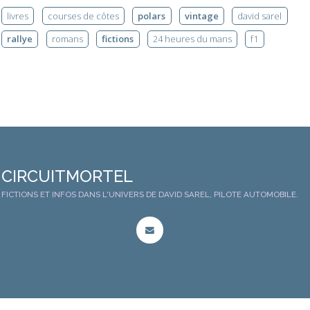
livres
courses de côtes
polars
vintage
david sarel
rallye
romans
fictions
24 heures du mans
f1
CIRCUITMORTEL
FICTIONS ET INFOS DANS L'UNIVERS DE DAVID SAREL, PILOTE AUTOMOBILE.