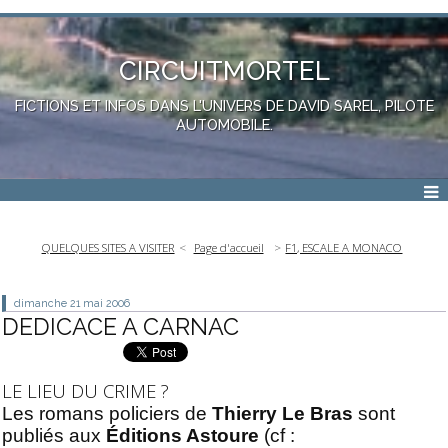
CIRCUITMORTEL
FICTIONS ET INFOS DANS L'UNIVERS DE DAVID SAREL, PILOTE
AUTOMOBILE.
QUELQUES SITES A VISITER
Page d'accueil
F1, ESCALE A MONACO
dimanche 21
mai 2006
DEDICACE A CARNAC
LE LIEU DU CRIME ?
Les romans policiers de
Thierry Le Bras
sont
publiés aux
Éditions Astoure
(cf :