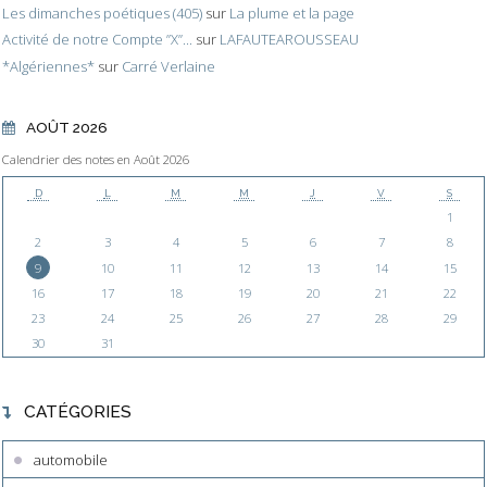
Les dimanches poétiques (405)
sur
La plume et la page
Activité de notre Compte ”X”...
sur
LAFAUTEAROUSSEAU
*Algériennes*
sur
Carré Verlaine
AOÛT 2026
Calendrier des notes en Août 2026
D
L
M
M
J
V
S
1
2
3
4
5
6
7
8
9
10
11
12
13
14
15
16
17
18
19
20
21
22
23
24
25
26
27
28
29
30
31
CATÉGORIES
automobile